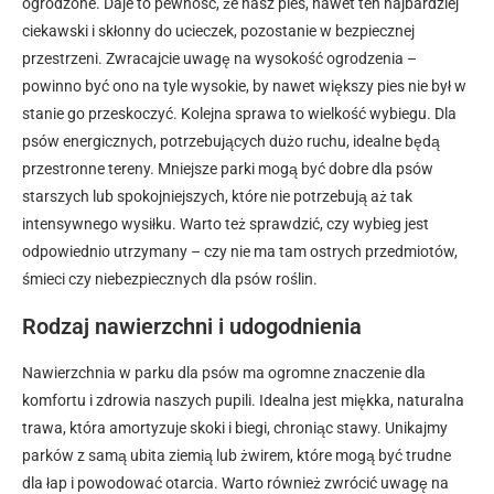
ogrodzone. Daje to pewność, że nasz pies, nawet ten najbardziej
ciekawski i skłonny do ucieczek, pozostanie w bezpiecznej
przestrzeni. Zwracajcie uwagę na wysokość ogrodzenia –
powinno być ono na tyle wysokie, by nawet większy pies nie był w
stanie go przeskoczyć. Kolejna sprawa to wielkość wybiegu. Dla
psów energicznych, potrzebujących dużo ruchu, idealne będą
przestronne tereny. Mniejsze parki mogą być dobre dla psów
starszych lub spokojniejszych, które nie potrzebują aż tak
intensywnego wysiłku. Warto też sprawdzić, czy wybieg jest
odpowiednio utrzymany – czy nie ma tam ostrych przedmiotów,
śmieci czy niebezpiecznych dla psów roślin.
Rodzaj nawierzchni i udogodnienia
Nawierzchnia w parku dla psów ma ogromne znaczenie dla
komfortu i zdrowia naszych pupili. Idealna jest miękka, naturalna
trawa, która amortyzuje skoki i biegi, chroniąc stawy. Unikajmy
parków z samą ubita ziemią lub żwirem, które mogą być trudne
dla łap i powodować otarcia. Warto również zwrócić uwagę na