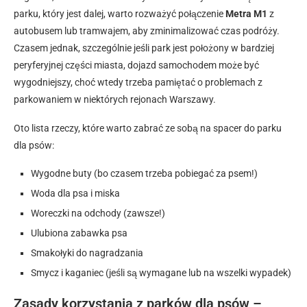
parku, który jest dalej, warto rozważyć połączenie
Metra M1
z
autobusem lub tramwajem, aby zminimalizować czas podróży.
Czasem jednak, szczególnie jeśli park jest położony w bardziej
peryferyjnej części miasta, dojazd samochodem może być
wygodniejszy, choć wtedy trzeba pamiętać o problemach z
parkowaniem w niektórych rejonach Warszawy.
Oto lista rzeczy, które warto zabrać ze sobą na spacer do parku
dla psów:
Wygodne buty (bo czasem trzeba pobiegać za psem!)
Woda dla psa i miska
Woreczki na odchody (zawsze!)
Ulubiona zabawka psa
Smakołyki do nagradzania
Smycz i kaganiec (jeśli są wymagane lub na wszelki wypadek)
Zasady korzystania z parków dla psów –