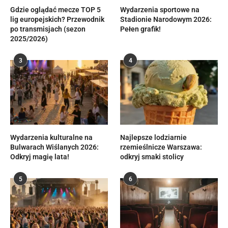
Gdzie oglądać mecze TOP 5
Wydarzenia sportowe na
lig europejskich? Przewodnik
Stadionie Narodowym 2026:
po transmisjach (sezon
Pełen grafik!
2025/2026)
3
4
Wydarzenia kulturalne na
Najlepsze lodziarnie
Bulwarach Wiślanych 2026:
rzemieślnicze Warszawa:
Odkryj magię lata!
odkryj smaki stolicy
5
6