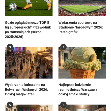
Gdzie oglądać mecze TOP 5
Wydarzenia sportowe na
lig europejskich? Przewodnik
Stadionie Narodowym 2026:
po transmisjach (sezon
Pełen grafik!
2025/2026)
3
4
Wydarzenia kulturalne na
Najlepsze lodziarnie
Bulwarach Wiślanych 2026:
rzemieślnicze Warszawa:
Odkryj magię lata!
odkryj smaki stolicy
5
6