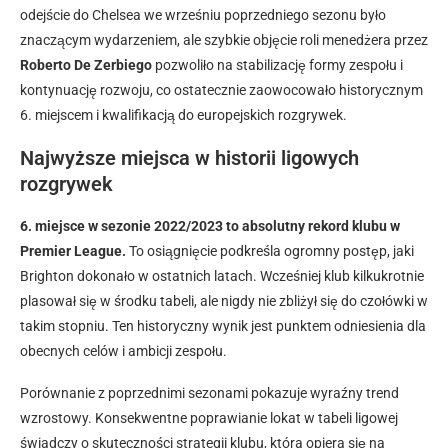
odejście do Chelsea we wrześniu poprzedniego sezonu było
znaczącym wydarzeniem, ale szybkie objęcie roli menedżera przez
Roberto De Zerbiego
pozwoliło na stabilizację formy zespołu i
kontynuację rozwoju, co ostatecznie zaowocowało historycznym
6. miejscem i kwalifikacją do europejskich rozgrywek.
Najwyższe miejsca w historii ligowych
rozgrywek
6. miejsce w sezonie 2022/2023 to absolutny rekord klubu w
Premier League.
To osiągnięcie podkreśla ogromny postęp, jaki
Brighton dokonało w ostatnich latach. Wcześniej klub kilkukrotnie
plasował się w środku tabeli, ale nigdy nie zbliżył się do czołówki w
takim stopniu. Ten historyczny wynik jest punktem odniesienia dla
obecnych celów i ambicji zespołu.
Porównanie z poprzednimi sezonami pokazuje wyraźny trend
wzrostowy. Konsekwentne poprawianie lokat w tabeli ligowej
świadczy o skuteczności strategii klubu, która opiera się na