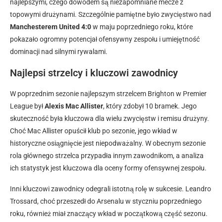
najlepszymi, czego dowodem są niezapomniane mecze z
topowymi drużynami. Szczególnie pamiętne było zwycięstwo nad
Manchesterem United 4:0
w maju poprzedniego roku, które
pokazało ogromny potencjał ofensywny zespołu i umiejętność
dominacji nad silnymi rywalami.
Najlepsi strzelcy i kluczowi zawodnicy
W poprzednim sezonie najlepszym strzelcem Brighton w Premier
League był
Alexis Mac Allister
, który zdobył 10 bramek. Jego
skuteczność była kluczowa dla wielu zwycięstw i remisu drużyny.
Choć Mac Allister opuścił klub po sezonie, jego wkład w
historyczne osiągnięcie jest niepodważalny. W obecnym sezonie
rola głównego strzelca przypadła innym zawodnikom, a analiza
ich statystyk jest kluczowa dla oceny formy ofensywnej zespołu.
Inni kluczowi zawodnicy odegrali istotną rolę w sukcesie. Leandro
Trossard, choć przeszedł do Arsenalu w styczniu poprzedniego
roku, również miał znaczący wkład w początkową część sezonu.