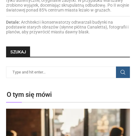
tylko autentyczne, oryginalne zabytki. W przypadku Warszawy
zrobiono wyjątek, doceniając skrupulatną odbudowę. Po II wojnie
światowej ponad 85% centrum miasta leżało w gruzach.
Detale:
Architekci i konserwatorzy odtwarzali budynki na
podstawie starych obrazów (słynne płótna Canaletta), fotografii i
planów, aby przywrócić miastu dawny blask.
SZUKAJ
O tym się mówi