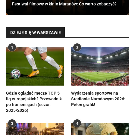
Festiwal filmowy w kinie Muranów: Co warto zobaczyć?
DZIEJE SIĘ W WARSZAWIE
1
2
Gdzie oglądać mecze TOP 5
Wydarzenia sportowe na
lig europejskich? Przewodnik
Stadionie Narodowym 2026:
po transmisjach (sezon
Pełen grafik!
2025/2026)
3
4