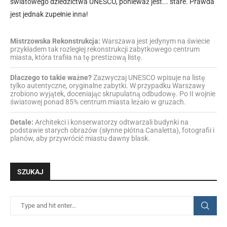
światowego dziedzictwa UNESCO, ponieważ jest... stare. Prawda
jest jednak zupełnie inna!
Mistrzowska Rekonstrukcja:
Warszawa jest jedynym na świecie
przykładem tak rozległej rekonstrukcji zabytkowego centrum
miasta, która trafiła na tę prestiżową listę.
Dlaczego to takie ważne?
Zazwyczaj UNESCO wpisuje na listę
tylko autentyczne, oryginalne zabytki. W przypadku Warszawy
zrobiono wyjątek, doceniając skrupulatną odbudowę. Po II wojnie
światowej ponad 85% centrum miasta leżało w gruzach.
Detale:
Architekci i konserwatorzy odtwarzali budynki na
podstawie starych obrazów (słynne płótna Canaletta), fotografii i
planów, aby przywrócić miastu dawny blask.
SZUKAJ