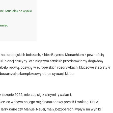
né, Musiala) na wyniki
iemiec
 i na europejskich boiskach, kibice Bayernu Monachium z pewnością
ch ulubionej drużyny. W niniejszym artykule przedstawiamy dogłębną
elę ligową, pozycję w europejskich rozgrywkach, kluczowe statystyki
dostarczając kompleksowy obraz sytuacji klubu.
sezonie 2025, mierząc się z silnymi rywalami.
iec, co wpływa na jego międzynarodowy prestiż i rankingi UEFA.
Harry Kane czy Manuel Neuer, mają bezpośredni wpływ na wyniki i