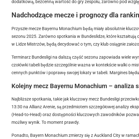
dodatkową, bezcenną wartość do gry zespołu, zarówno pod względ
Nadchodzące mecze i prognozy dla rank
Przyszłe mecze Bayernu Monachium będą miały absolutnie kluczowe
sezonu 2025. Zarówno spotkania w Bundeslidze, które kształtują obr
w Lidze Mistrzów, będą decydować o tym, czy klub osiągnie założon
Terminarz Bundesligi na dalszą część sezonu zapowiada wiele wy
czołówki tabeli będzie szczególnie ważna w kontekście walki o mi
cennych punktów i poprawę swojej lokaty w tabeli. Margines błędu j
Kolejny mecz Bayernu Monachium – analiza 
Najbliższe spotkania, takie jak kluczowy mecz Bundesligi przeciw
13:30 na Allianz Arenie, są przedmiotem szczegółowej analizy eksp
(Head-to-Head) oraz dostępności kluczowych zawodników pozwal
możliwy wynik. To moment prawdy.
Ponadto, Bayern Monachium zmierzy się z Auckland City w ramach