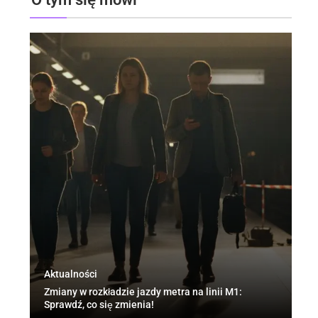
Aktualności
Po
Zmiany w rozkładzie jazdy metra na linii M1:
Od
Sprawdź, co się zmienia!
rę