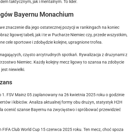
em taktycznym, jak i mentalnym. To lider.
ingów Bayernu Monachium
 znaczenie dla jego ostatecznej pozycji w rankingach na koniec
az ligowej tabeli, jak i te w Pucharze Niemiec czy, przede wszystkim,
e cele sportowe i zdobędzie kolejne, upragnione trofea.
magających, często arcytrudnych spotkań. Rywalizacja z drużynami z
strzostwo Niemiec. Każdy kolejny mecz ligowy to szansa na zdobycie
est niewielki.
szans
ko 1. FSV Mainz 05 zaplanowany na 26 kwietnia 2025 roku o godzinie
ertów i kibiców. Analiza aktualnej formy obu drużyn, statystyk H2H
a ocenić szanse Bayernu na zwycięstwo i spróbować przewidzieć
 FIFA Club World Cup 15 czerwca 2025 roku. Ten mecz, choć spoza