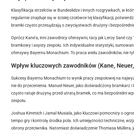
Klasyfikacja strzelców w Bundeslidze i innych rozgrywkach, w któ
regularnie znajduje się w ścisłej czołówce tej klasyfikacji, potwie
bramki często przesądzają o zwycięstwach drużyny i bezpośrednio 
Oprócz Kane’a, inni zawodnicy ofensywni, tacy jak Leroy Sané cz
bramkowy i asysty zespołu. Ich indywidualne statystyki, sumowan
ofensywy Bayernu Monachium. To praca wielu zawodników, nie tyl
Wpływ kluczowych zawodników (Kane, Neuer, M
Sukcesy Bayernu Monachium to wynik pracy zespołowej na najwyż
nie do przecenienia. Manuel Neuer, jako doświadczony bramkarz i 
często ratuje drużynę przed utratą bramek, co ma bezpośredni wpł
zespołu.
Joshua Kimmich i Jamal Musiala, jako kluczowi pomocnicy o ogro
tempo gry i kontrolę środka pola. Ich umiejętności techniczne, w
obrony przeciwnika. Natomiast doświadczenie Thomasa Müllera, jeg