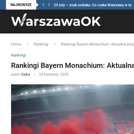
NAJNOWSZE
25 luty — znak zodiaku. Co czeka Warszawę w tym.
Home
Rankingi
Rankingi Bayern Monachium: Aktualna pozyc
Rankingi
Rankingi Bayern Monachium: Aktualna 
Autor
Oska
29 kwietnia, 2025