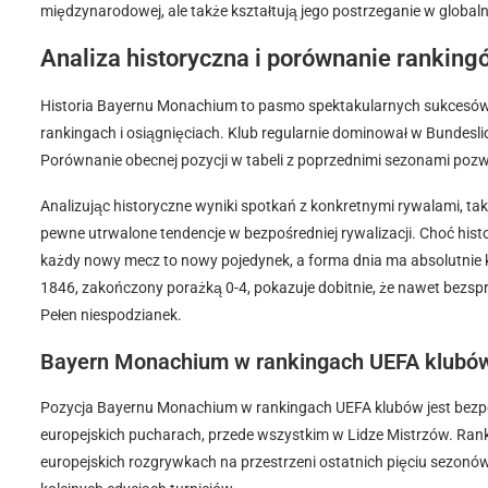
międzynarodowej, ale także kształtują jego postrzeganie w global
Analiza historyczna i porównanie ranki
Historia Bayernu Monachium to pasmo spektakularnych sukcesów, 
rankingach i osiągnięciach. Klub regularnie dominował w Bundeslid
Porównanie obecnej pozycji w tabeli z poprzednimi sezonami pozwa
Analizując historyczne wyniki spotkań z konkretnymi rywalami, t
pewne utrwalone tendencje w bezpośredniej rywalizacji. Choć his
każdy nowy mecz to nowy pojedynek, a forma dnia ma absolutnie 
1846, zakończony porażką 0-4, pokazuje dobitnie, że nawet bezsp
Pełen niespodzianek.
Bayern Monachium w rankingach UEFA klubó
Pozycja Bayernu Monachium w rankingach UEFA klubów jest bezpo
europejskich pucharach, przede wszystkim w Lidze Mistrzów. Rank
europejskich rozgrywkach na przestrzeni ostatnich pięciu sezonó