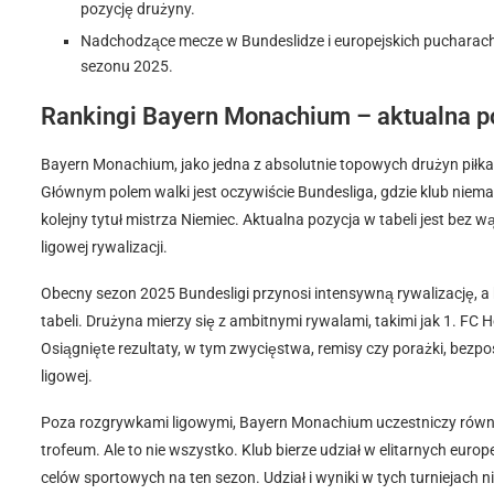
pozycję drużyny.
Nadchodzące mecze w Bundeslidze i europejskich pucharach
sezonu 2025.
Rankingi Bayern Monachium – aktualna po
Bayern Monachium, jako jedna z absolutnie topowych drużyn piłkar
Głównym polem walki jest oczywiście Bundesliga, gdzie klub niemal t
kolejny tytuł mistrza Niemiec. Aktualna pozycja w tabeli jest bez
ligowej rywalizacji.
Obecny sezon 2025 Bundesligi przynosi intensywną rywalizację, a
tabeli. Drużyna mierzy się z ambitnymi rywalami, takimi jak 1. FC
Osiągnięte rezultaty, w tym zwycięstwa, remisy czy porażki, bezpoś
ligowej.
Poza rozgrywkami ligowymi, Bayern Monachium uczestniczy równi
trofeum. Ale to nie wszystko. Klub bierze udział w elitarnych eur
celów sportowych na ten sezon. Udział i wyniki w tych turniejach ni