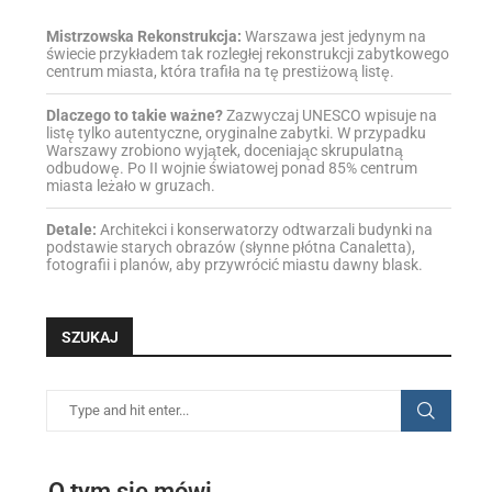
Mistrzowska Rekonstrukcja:
Warszawa jest jedynym na
świecie przykładem tak rozległej rekonstrukcji zabytkowego
centrum miasta, która trafiła na tę prestiżową listę.
Dlaczego to takie ważne?
Zazwyczaj UNESCO wpisuje na
listę tylko autentyczne, oryginalne zabytki. W przypadku
Warszawy zrobiono wyjątek, doceniając skrupulatną
odbudowę. Po II wojnie światowej ponad 85% centrum
miasta leżało w gruzach.
Detale:
Architekci i konserwatorzy odtwarzali budynki na
podstawie starych obrazów (słynne płótna Canaletta),
fotografii i planów, aby przywrócić miastu dawny blask.
SZUKAJ
O tym się mówi