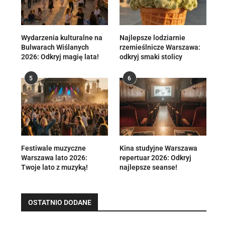
Wydarzenia kulturalne na
Najlepsze lodziarnie
Bulwarach Wiślanych
rzemieślnicze Warszawa:
2026: Odkryj magię lata!
odkryj smaki stolicy
5
6
Festiwale muzyczne
Kina studyjne Warszawa
Warszawa lato 2026:
repertuar 2026: Odkryj
Twoje lato z muzyką!
najlepsze seanse!
OSTATNIO DODANE