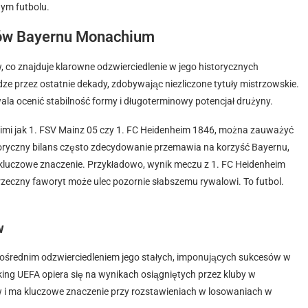
nym futbolu.
ngów Bayernu Monachium
co znajduje klarowne odzwierciedlenie w jego historycznych
ze przez ostatnie dekady, zdobywając niezliczone tytuły mistrzowskie.
la ocenić stabilność formy i długoterminowy potencjał drużyny.
akimi jak 1. FSV Mainz 05 czy 1. FC Heidenheim 1846, można zauważyć
toryczny bilans często zdecydowanie przemawia na korzyść Bayernu,
kluczowe znaczenie. Przykładowo, wynik meczu z 1. FC Heidenheim
rzeczny faworyt może ulec pozornie słabszemu rywalowi. To futbol.
w
średnim odzwierciedleniem jego stałych, imponujących sukcesów w
ing UEFA opiera się na wynikach osiągniętych przez kluby w
w i ma kluczowe znaczenie przy rozstawieniach w losowaniach w