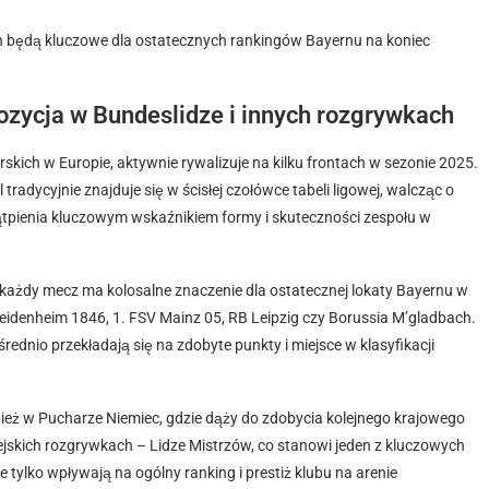
 będą kluczowe dla ostatecznych rankingów Bayernu na koniec
zycja w Bundeslidze i innych rozgrywkach
skich w Europie, aktywnie rywalizuje na kilku frontach w sezonie 2025.
radycyjnie znajduje się w ścisłej czołówce tabeli ligowej, walcząc o
 wątpienia kluczowym wskaźnikiem formy i skuteczności zespołu w
 każdy mecz ma kolosalne znaczenie dla ostatecznej lokaty Bayernu w
 Heidenheim 1846, 1. FSV Mainz 05, RB Leipzig czy Borussia M’gladbach.
rednio przekładają się na zdobyte punkty i miejsce w klasyfikacji
eż w Pucharze Niemiec, gdzie dąży do zdobycia kolejnego krajowego
opejskich rozgrywkach – Lidze Mistrzów, co stanowi jeden z kluczowych
e tylko wpływają na ogólny ranking i prestiż klubu na arenie