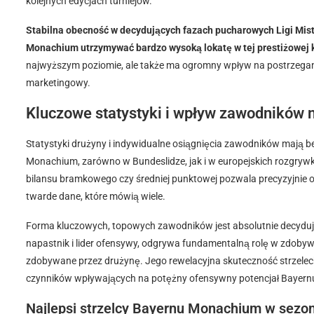
kolejnych edycjach turniejów.
Stabilna obecność w decydujących fazach pucharowych Ligi Mistr
Monachium utrzymywać bardzo wysoką lokatę w tej prestiżowej kl
najwyższym poziomie, ale także ma ogromny wpływ na postrzeganie
marketingowy.
Kluczowe statystyki i wpływ zawodników 
Statystyki drużyny i indywidualne osiągnięcia zawodników mają 
Monachium, zarówno w Bundeslidze, jak i w europejskich rozgrywk
bilansu bramkowego czy średniej punktowej pozwala precyzyjnie 
twarde dane, które mówią wiele.
Forma kluczowych, topowych zawodników jest absolutnie decydu
napastnik i lider ofensywy, odgrywa fundamentalną rolę w zdoby
zdobywane przez drużynę. Jego rewelacyjna skuteczność strzelec
czynników wpływających na potężny ofensywny potencjał Bayern
Najlepsi strzelcy Bayernu Monachium w sezon