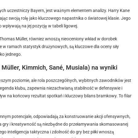
rych uczestniczy Bayern, jest ważnym elementem analizy. Harry Kane
rdzając swoją rolę jako kluczowego napastnika o światowej klasie. Jego
wpływają na jej pozycję w tabeli ligowej.
y Thomas Müller, również wnoszą nieoceniony wkład w dorobek
e w ramach statystyk drużynowych, są kluczowe dla oceny siły
ko jednego.
üller, Kimmich, Sané, Musiala) na wyniki
szym poziomie, ale rola poszczególnych, wybitnych zawodników jest
legenda klubu, zapewnia niezachwianą stabilność w defensywie i
yw na końcowy rezultat spotkań i kluczowy bilans bramkowy. To filar
mnym potencjale, odpowiadają za konstruowanie akcji ofensywnych,
izja gry i kreatywność są niezbędne do przełamywania skomasowanej
o inteligencja taktyczna i zdolność do gry bez piłki wnoszą