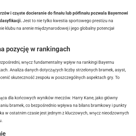
zów i częste docieranie do finału lub półfinału pozwala Bayernowi
asyfikacji.
Jest to nie tylko kwestia sportowego prestiżu na
 klubu na arenie międzynarodowej i jego globalny potencjał
na pozycję w rankingach
bezpośredni, wręcz fundamentalny wpływ na rankingi Bayernu
ach. Analiza danych dotyczących liczby strzelonych bramek, asyst,
ocenić skuteczność zespołu w poszczególnych aspektach gry. To
jąca dla końcowych wyników meczów. Harry Kane, jako główny
waniu bramek, co bezpośrednio wpływa na bilans bramkowy i punkty
ka w ostatnim czasie jest jednym z kluczowych, wręcz nieodzownych
u.
ie