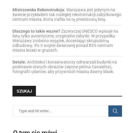
Mistrzowska Rekonstrukcja:
Warszawa jest jedynym na
świecie przykładem tak rozległej rekonstrukcji zabytkowego
centrum miasta, która trafiła na tę prestiżową listę.
Dlaczego to takie ważne?
Zazwyczaj UNESCO wpisuje na
listę tylko autentyczne, oryginalne zabytki. W przypadku
Warszawy zrobiono wyjątek, doceniając skrupulatną
odbudowę. Po II wojnie światowej ponad 85% centrum
miasta leżało w gruzach.
Detale:
Architekci i konserwatorzy odtwarzali budynki na
podstawie starych obrazów (słynne płótna Canaletta),
fotografii i planów, aby przywrócić miastu dawny blask.
SZUKAJ
O tym się mówi