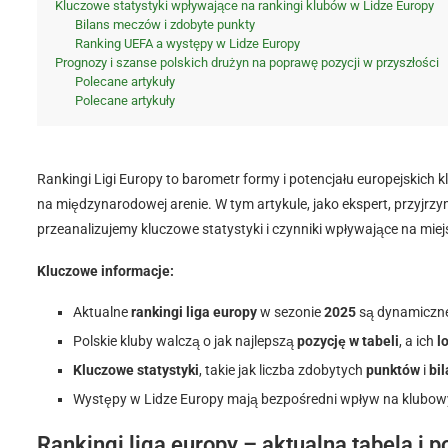
Kluczowe statystyki wpływające na rankingi klubów w Lidze Europy
Bilans meczów i zdobyte punkty
Ranking UEFA a występy w Lidze Europy
Prognozy i szanse polskich drużyn na poprawę pozycji w przyszłości
Polecane artykuły
Polecane artykuły
Rankingi Ligi Europy to barometr formy i potencjału europejskich k
na międzynarodowej arenie. W tym artykule, jako ekspert, przyjr
przeanalizujemy kluczowe statystyki i czynniki wpływające na miej
Kluczowe informacje:
Aktualne
rankingi liga europy
w sezonie
2025
są dynamiczne
Polskie kluby walczą o jak najlepszą
pozycję w tabeli
, a ich
l
Kluczowe statystyki
, takie jak liczba zdobytych
punktów
i
bi
Występy w Lidze Europy mają bezpośredni wpływ na klubo
Rankingi liga europy – aktualna tabela i 