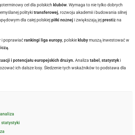
oterminowy cel dla polskich
klubów
. Wymaga to nie tylko dobrych
zemyślanej polityki
transferowej
, rozwoju akademii i budowania silnej
pędowym dla całej polskiej
piłki nożnej
i zwiększają jej
prestiż
na
y i poprawiać
rankingi liga europy
, polskie
kluby
muszą inwestować w
iczą
.
uacji i potencjału europejskich drużyn.
Analiza
tabel
,
statystyk
i
zować ich dalsze losy. Śledzenie tych wskaźników to podstawa dla
 analiza
 statystyki
iza