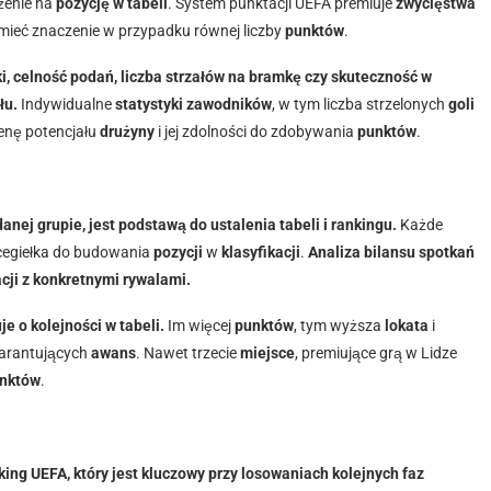
żenie na
pozycję w tabeli
. System punktacji UEFA premiuje
zwycięstwa
ieć znaczenie w przypadku równej liczby
punktów
.
ki, celność podań, liczba strzałów na bramkę czy skuteczność w
łu.
Indywidualne
statystyki zawodników
, w tym liczba strzelonych
goli
enę potencjału
drużyny
i jej zdolności do zdobywania
punktów
.
nej grupie, jest podstawą do ustalenia tabeli i rankingu.
Każde
cegiełka do budowania
pozycji
w
klasyfikacji
.
Analiza bilansu spotkań
acji z konkretnymi rywalami.
 o kolejności w tabeli.
Im więcej
punktów
, tym wyższa
lokata
i
warantujących
awans
. Nawet trzecie
miejsce
, premiujące grą w Lidze
nktów
.
ng UEFA, który jest kluczowy przy losowaniach kolejnych faz