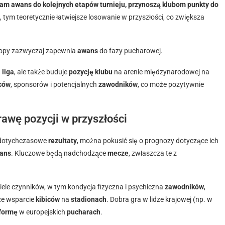
sam awans do kolejnych etapów turnieju, przynoszą klubom punkty do
 tym teoretycznie łatwiejsze losowanie w przyszłości, co zwiększa
uropy zazwyczaj zapewnia
awans
do fazy pucharowej.
 liga
, ale także buduje
pozycję klubu
na arenie międzynarodowej na
iców
, sponsorów i potencjalnych
zawodników
, co może pozytywnie
rawę pozycji w przyszłości
h dotychczasowe
rezultaty
, można pokusić się o prognozy dotyczące ich
ans
. Kluczowe będą nadchodzące
mecze
, zwłaszcza te z
ele czynników, w tym kondycja fizyczna i psychiczna
zawodników
,
kże wsparcie
kibiców
na
stadionach
. Dobra gra w lidze krajowej (np. w
formę
w europejskich
pucharach
.