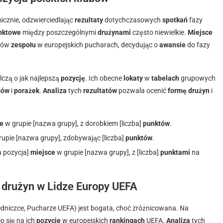
icznie, odzwierciedlając
rezultaty
dotychczasowych
spotkań
fazy
nktowe
między poszczególnymi
drużynami
często niewielkie.
Miejsce
osów
zespołu
w europejskich pucharach, decydując o
awansie
do fazy
lczą o jak najlepszą
pozycję
. Ich obecne
lokaty
w
tabelach
grupowych
sów
i
porażek
.
Analiza
tych
rezultatów
pozwala ocenić
formę
drużyn
i
e
w grupie [nazwa grupy], z dorobkiem [liczba]
punktów
.
upie [nazwa grupy], zdobywając [liczba]
punktów
.
a pozycja]
miejsce
w grupie [nazwa grupy], z [liczba]
punktami
na
 drużyn w Lidze Europy UEFA
edniczce, Pucharze UEFA) jest bogata, choć zróżnicowana. Na
ło się na ich
pozycje
w europejskich
rankingach
UEFA.
Analiza
tych