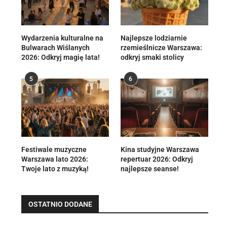
Wydarzenia kulturalne na
Najlepsze lodziarnie
Bulwarach Wiślanych
rzemieślnicze Warszawa:
2026: Odkryj magię lata!
odkryj smaki stolicy
5
6
Festiwale muzyczne
Kina studyjne Warszawa
Warszawa lato 2026:
repertuar 2026: Odkryj
Twoje lato z muzyką!
najlepsze seanse!
OSTATNIO DODANE