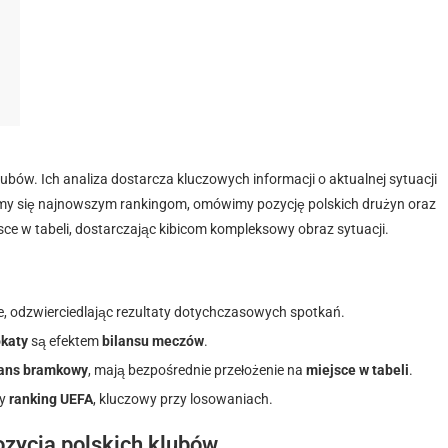
lubów. Ich analiza dostarcza kluczowych informacji o aktualnej sytuacji
zymy się najnowszym rankingom, omówimy pozycję polskich drużyn oraz
sce w tabeli, dostarczając kibicom kompleksowy obraz sytuacji.
, odzwierciedlając rezultaty dotychczasowych spotkań.
okaty
są efektem
bilansu meczów
.
lans bramkowy
, mają bezpośrednie przełożenie na
miejsce w tabeli
.
wy
ranking UEFA
, kluczowy przy losowaniach.
pozycja polskich klubów