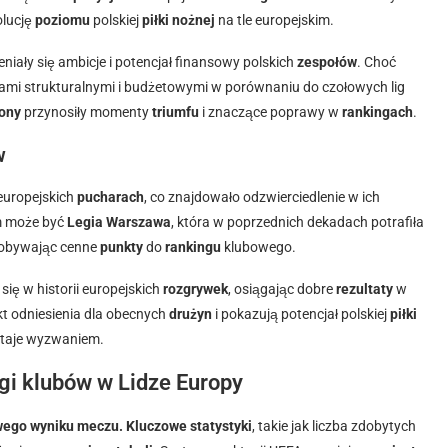
olucję
poziomu
polskiej
piłki nożnej
na tle europejskim.
iały się ambicje i potencjał finansowy polskich
zespołów
. Choć
ami strukturalnymi i budżetowymi w porównaniu do czołowych lig
ony
przynosiły momenty
triumfu
i znaczące poprawy w
rankingach
.
w
europejskich
pucharach
, co znajdowało odzwierciedlenie w ich
m może być
Legia Warszawa
, która w poprzednich dekadach potrafiła
zdobywając cenne
punkty
do
rankingu
klubowego.
 się w historii europejskich
rozgrywek
, osiągając dobre
rezultaty
w
kt odniesienia dla obecnych
drużyn
i pokazują potencjał polskiej
piłki
taje wyzwaniem.
gi klubów w Lidze Europy
owego wyniku meczu.
Kluczowe statystyki
, takie jak liczba zdobytych