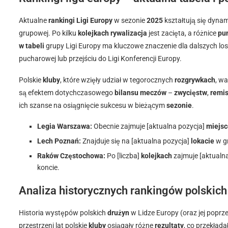
Aktualne
rankingi Ligi Europy
w sezonie
2025
kształtują się dynam
grupowej. Po kilku
kolejkach
rywalizacja
jest zacięta, a różnice
pu
w tabeli
grupy Ligi Europy ma kluczowe znaczenie dla dalszych l
pucharowej lub przejściu do Ligi Konferencji Europy.
Polskie
kluby
, które wzięły udział w tegorocznych
rozgrywkach
, wa
są efektem dotychczasowego
bilansu meczów
–
zwycięstw
,
remi
ich szanse na osiągnięcie sukcesu w bieżącym
sezonie
.
Legia Warszawa:
Obecnie zajmuje [aktualna pozycja]
miejsc
Lech Poznań:
Znajduje się na [aktualna pozycja]
lokacie
w gr
Raków Częstochowa:
Po [liczba]
kolejkach
zajmuje [aktualn
koncie.
Analiza historycznych rankingów polskich
Historia występów polskich
drużyn
w Lidze Europy (oraz jej poprz
przestrzeni lat polskie
kluby
osiągały różne
rezultaty
, co przekłada