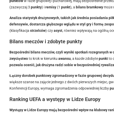
punktów
w fazie grupowej i pucharowej, mają bezpośrednie przeło
(zazwyczaj 3
punkty
) i
remisy
(1
punkt
), a
bilans bramkowy
może m
Analiza statystyk drużynowych, takich jak średnia posiadania pił
defensywie, dostarcza głębszego wglądu w styl gry i formę zespo
(klasyfikacja
strzelców
) czy
asyst
, również wpływają na ogólną oc
Bilans meczów i zdobyte punkty
Bezpośredni bilans meczów, czyli wyniki spotkań rozegranych w da
zwycięstwo
to krok w kierunku
awansu
, a każde zdobyte
punkt
to 
pozwala ocenić, jak drużyna radzi sobie w bezpośredniej rywaliz
Łączny dorobek punktowy zgromadzony w fazie grupowej decyduje
większe szanse na zajęcie jednego z dwóch pierwszych miejsc, g
Konferencji Europy, wymaga zgromadzenia odpowiedniej liczby
pu
Ranking UEFA a występy w Lidze Europy
Występy w Lidze Europy mają bezpośredni wpływ na klubowy ranki