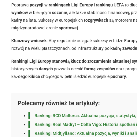
Poprawa
pozycji
w
rankingach Ligi Europy
i
rankingu
UEFA to dług
wyników
w bieżącym
sezonie
, ale także stabilności finansowej, pr
kadry
na lata. Sukcesy w europejskich
rozgrywkach
są motorem na
międzynarodowej arenie
sportowej
.
Kluczowy wniosek:
Aby regularnie osiągać sukcesy w Lidze Europ
rozwój na wielu płaszczyznach, od infrastruktury po
kadrę zawodn
Rankingi Ligi Europy stanowią klucz do zrozumienia aktualnej syt
historycznych
danych
pozwala ocenić
formę zespołów
oraz progno
każdego
kibica
chcącego w pełni śledzić europejskie
puchary
.
Polecamy również te artykuły:
Rankingi RCD Mallorca: Aktualna pozycja, statystyki,
Rankingi Real Madryt – Celta Vigo: Historia spotkań i
Rankingi Midtjylland: Aktualna pozycja, wyniki i anal