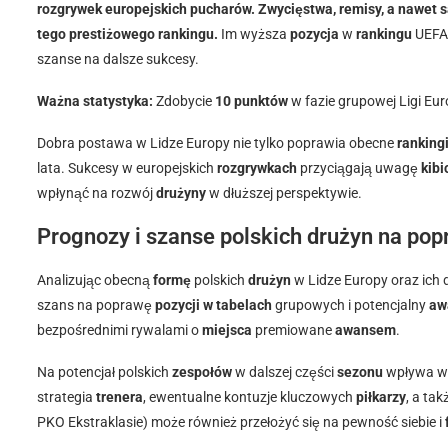
rozgrywek europejskich pucharów.
Zwycięstwa, remisy, a nawet 
tego prestiżowego rankingu.
Im wyższa
pozycja
w
rankingu
UEFA,
szanse na dalsze sukcesy.
Ważna statystyka:
Zdobycie
10 punktów
w fazie grupowej Ligi E
Dobra postawa w Lidze Europy nie tylko poprawia obecne
rankingi
lata. Sukcesy w europejskich
rozgrywkach
przyciągają uwagę
kib
wpłynąć na rozwój
drużyny
w dłuższej perspektywie.
Prognozy i szanse polskich drużyn na pop
Analizując obecną
formę
polskich
drużyn
w Lidze Europy oraz ic
szans na poprawę
pozycji w tabelach
grupowych i potencjalny
aw
bezpośrednimi rywalami o
miejsca
premiowane
awansem
.
Na potencjał polskich
zespołów
w dalszej części
sezonu
wpływa wi
strategia
trenera
, ewentualne kontuzje kluczowych
piłkarzy
, a ta
PKO Ekstraklasie) może również przełożyć się na pewność siebie i