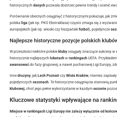
historycznych
danych
pozwala dostrzec pewne trendy i ocenić ew
Porównanie obecnych osiągnięć z historycznymi pokazuje, jak zmien
polska
liga
(jak np. PKO Ekstraklasa) często zmaga się z wyzwani
europejskich (jak np. włoski czy hiszpański
futbol
), pojedyncze
sez
Najlepsze historyczne pozycje polskich klubó
W przeszłości niektóre polskie
kluby
osiągały znaczące sukcesy w 
historycznie najlepszych
lokatach
w
rankingach
UEFA. Przykłade
awansować
do fazy grupowej, a nawet pucharowej Ligi Europy, 
Inne
drużyny
, jak
Lech Poznań
czy
Wisła Kraków
, również zapisały
pojedynczych
sezonach
. Te historyczne osiągnięcia stanowią pun
klubowej
, choć jego pełne wykorzystanie w każdym
sezonie
pozos
Kluczowe statystyki wpływające na rankin
Miejsce w rankingach Ligi Europy nie zależy wyłącznie od końc