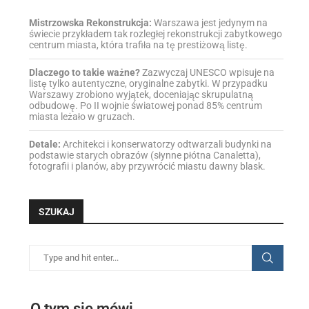
Mistrzowska Rekonstrukcja:
Warszawa jest jedynym na
świecie przykładem tak rozległej rekonstrukcji zabytkowego
centrum miasta, która trafiła na tę prestiżową listę.
Dlaczego to takie ważne?
Zazwyczaj UNESCO wpisuje na
listę tylko autentyczne, oryginalne zabytki. W przypadku
Warszawy zrobiono wyjątek, doceniając skrupulatną
odbudowę. Po II wojnie światowej ponad 85% centrum
miasta leżało w gruzach.
Detale:
Architekci i konserwatorzy odtwarzali budynki na
podstawie starych obrazów (słynne płótna Canaletta),
fotografii i planów, aby przywrócić miastu dawny blask.
SZUKAJ
O tym się mówi