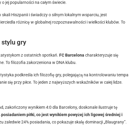
y o jej popularności na całym świecie.
w skali Hiszpanii i świadczy o silnym lokalnym wsparciu, jest
erciedla różnicę w globalnej rozpoznawalności i wielkości klubów. To
stylu gry
 statystykom z ostatnich spotkań.
FC Barcelona
charakteryzuje się
ne. To filozofia zakorzeniona w DNA klubu.
atystyka podkreśla ich filozofię gry, polegającą na kontrolowaniu tempa
e się przy piłce. To jeden z najwyższych wskaźników w całej lidze.
d, zakończony wynikiem 4:0 dla Barcelony, doskonale ilustruje tę
osiadaniem piłki, co jest wynikiem powyżej ich ligowej średniej i
zu zaledwie 24% posiadania, co pokazuje skalę dominacji „Blaugrany”.