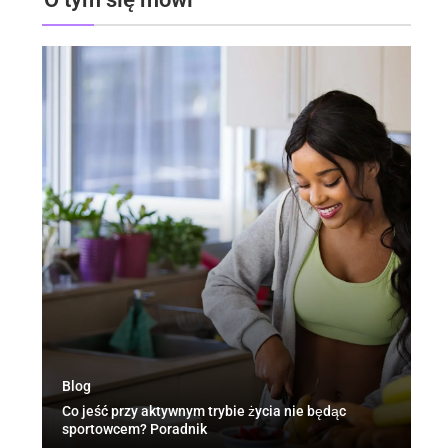
Blog
Po
Co jeść przy aktywnym trybie życia nie będąc
Wa
sportowcem? Poradnik
we