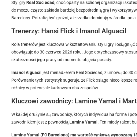
Styl gry
Real Sociedad
, choć oparty na solidnej organizacji i skute
do meczu często zakłada bardziej bezpośrednią grę i wykorzystywa
Barcelony. Potrafią być groźni, ale rzadko dominują w środku po
Trenerzy: Hansi Flick i Imanol Alguacil
Rola trenerów jest kluczowa w kształtowaniu stylu gry i osiągnięć
obowiązuje do 30 czerwca 2026 roku. Jego dotychczasowy stos
skuteczności jego pracy od momentu objęcia posady.
Imanol Alguacil
jest menadżerem Real Sociedad, z umową do 30 
Porównanie tych statystyk sugeruje, że Flick osiąga nieco lepsze 
różnicy w potencjale kadrowym obu zespołów.
Kluczowi zawodnicy: Lamine Yamal i Mart
W każdej drużynie są zawodnicy, których indywidualna forma i po
zawodnikiem jest z pewnością
Lamine Yamal
. Ten młody talent b
Lamine Yamal (FC Barcelona) ma wartość rynkową wynoszącą 18