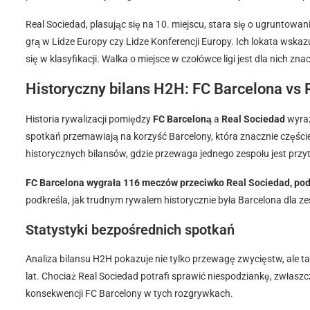
Real Sociedad, plasując się na 10. miejscu, stara się o ugruntowani
grą w Lidze Europy czy Lidze Konferencji Europy. Ich lokata wskaz
się w klasyfikacji. Walka o miejsce w czołówce ligi jest dla nich z
Historyczny bilans H2H: FC Barcelona vs 
Historia rywalizacji pomiędzy
FC Barceloną
a
Real Sociedad
wyraź
spotkań przemawiają na korzyść Barcelony, która znacznie częście
historycznych bilansów, gdzie przewaga jednego zespołu jest przy
FC Barcelona wygrała 116 meczów przeciwko Real Sociedad, pod
podkreśla, jak trudnym rywalem historycznie była Barcelona dla ze
Statystyki bezpośrednich spotkań
Analiza bilansu H2H pokazuje nie tylko przewagę zwycięstw, ale 
lat. Chociaż Real Sociedad potrafi sprawić niespodziankę, zwłaszcz
konsekwencji FC Barcelony w tych rozgrywkach.