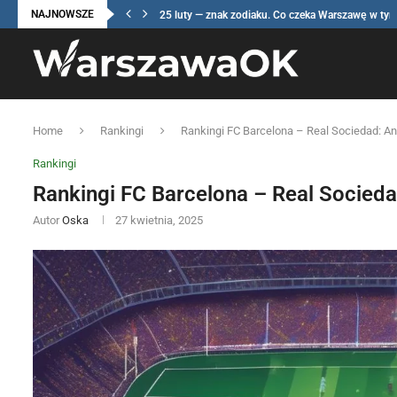
NAJNOWSZE
25 luty — znak zodiaku. Co czeka Warszawę w tym.
Home
Rankingi
Rankingi FC Barcelona – Real Sociedad: Ana
Rankingi
Rankingi FC Barcelona – Real Sociedad
Autor
Oska
27 kwietnia, 2025