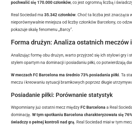
pochwalić się 170.000 członków
, co jest ogromną liczbą i świadcz
Real Sociedad ma
35.342 członków
. Choć ta liczba jest znacząca 
nieporównywalnie mniejsza od liczby członków Barcelony, co odzwi
pokazuje skalę fenomenu „Barcy”.
Forma drużyn: Analiza ostatnich meczów i 
Analizując formę obu drużyn, warto przyjrzeć się ich stylowi gry i
stylem opartym na dominacji i posiadaniu piłki, co potwierdzają da
W meczach FC Barcelona ma średnio 73% posiadania piłki
. Ta st
meczu i kreowaniu sytuacji bramkowych poprzez długie utrzymywani
Posiadanie piłki: Porównanie statystyk
Wspomniany już ostatni mecz między
FC Barcelona
a Real Socieda
dominację.
W tym spotkaniu Barcelona charakteryzowała się 76% p
świadczy o pełnej kontroli nad grą
. Real Sociedad miał w tym mec