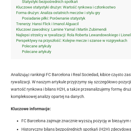
Statystyki bezpośrednich spotkań
Kluczowe statystyki drużyn: Wartość rynkowa i członkostwo
Forma drużyn: Analiza ostatnich meczów i stylu gry
Posiadanie piłki: Porównanie statystyk
Trenerzy: Hansi Flick i Imanol Alguacil
Kluczowi zawodnicy: Lamine Yamal i Martín Zubimendi
Najlepsi strzelcy w rywalizacji: Rola Roberta Lewandowskiego i Lion
Perspektywy na przyszłość: Kolejne mecze i szanse w rozgrywkach
Polecane artykuły
Polecane artykuły
Analizując rankingi FC Barcelona i Real Sociedad, kibice często za
rywalizacji. W naszym artykule przyjrzymy się szczegółowo pozycji
wartość rynkowa i bilans H2H, a także przeanalizujemy formę dru
kompleksowej analizy opartej na danych.
Kluczowe informacje:
FC Barcelona zajmuje znacznie wyższą pozycję w bieżącym s
Historyczny bilans bezpośrednich spotkań (H2H) zdecydowa