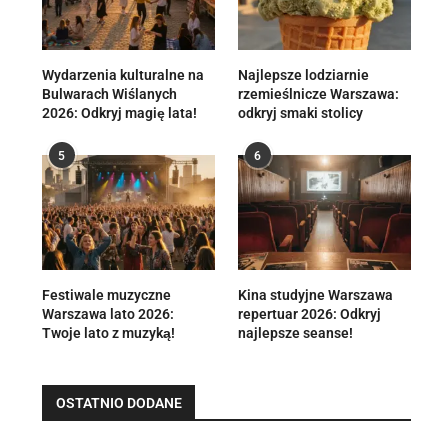
Wydarzenia kulturalne na
Najlepsze lodziarnie
Bulwarach Wiślanych
rzemieślnicze Warszawa:
2026: Odkryj magię lata!
odkryj smaki stolicy
5
6
Festiwale muzyczne
Kina studyjne Warszawa
Warszawa lato 2026:
repertuar 2026: Odkryj
Twoje lato z muzyką!
najlepsze seanse!
OSTATNIO DODANE