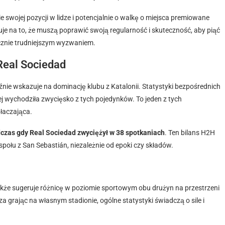
e swojej pozycji w lidze i potencjalnie o walkę o miejsca premiowane
uje na to, że muszą poprawić swoją regularność i skuteczność, aby piąć
nacznie trudniejszym wyzwaniem.
Real Sociedad
nie wskazuje na dominację klubu z Katalonii. Statystyki bezpośrednich
j wychodziła zwycięsko z tych pojedynków. To jeden z tych
tłaczająca.
czas gdy Real Sociedad zwyciężył w 38 spotkaniach
. Ten bilans H2H
społu z San Sebastián, niezależnie od epoki czy składów.
także sugeruje różnicę w poziomie sportowym obu drużyn na przestrzeni
a grając na własnym stadionie, ogólne statystyki świadczą o sile i