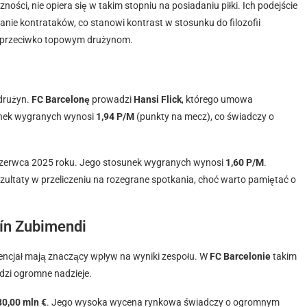
czności, nie opiera się w takim stopniu na posiadaniu piłki. Ich podejście
nie kontrataków, co stanowi kontrast w stosunku do filozofii
la przeciwko topowym drużynom.
 drużyn.
FC Barcelonę
prowadzi
Hansi Flick
, którego umowa
unek wygranych wynosi
1,94 P/M
(punkty na mecz), co świadczy o
czerwca 2025 roku. Jego stosunek wygranych wynosi
1,60 P/M
.
rezultaty w przeliczeniu na rozegrane spotkania, choć warto pamiętać o
ín Zubimendi
tencjał mają znaczący wpływ na wyniki zespołu. W
FC Barcelonie
takim
udzi ogromne nadzieje.
0,00 mln €
. Jego wysoka wycena rynkowa świadczy o ogromnym