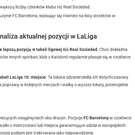
iększą liczbę członków klubu niż Real Sociedad.
ynie FC Barcelona, wpisując się również na listę strzelców w
naliza aktualnej pozycji w LaLiga
 lepszą pozycję w tabeli ligowej niż Real Sociedad
. Choć dokładna
atów innych spotkań, klub z Katalonii regularnie plasuje się w czołówce
abeli LaLiga 10. miejsce
. Ta lokata odzwierciedla ich dotychczasowy
na poprawę w kolejnych meczach i walkę o wyższe lokaty, potencjalnie
 bieżących osiągnięciach obu drużyn. Pozycja
FC Barcelony
w czołówce
walki o mistrzostwo lub miejsca gwarantujące udział w europejskich
poniżej podium jest traktowana jako niepowodzenie.