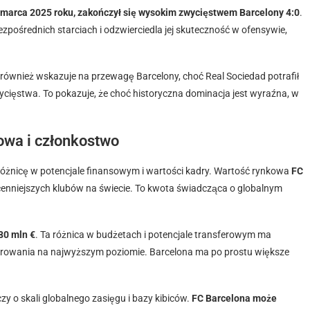
 marca 2025 roku, zakończył się wysokim zwycięstwem Barcelony 4:0
.
zpośrednich starciach i odzwierciedla jej skuteczność w ofensywie,
 również wskazuje na przewagę Barcelony, choć Real Sociedad potrafił
ycięstwa. To pokazuje, że choć historyczna dominacja jest wyraźna, w
owa i członkostwo
óżnicę w potencjale finansowym i wartości kadry. Wartość rynkowa
FC
ajcenniejszych klubów na świecie. To kwota świadcząca o globalnym
80 mln €
. Ta różnica w budżetach i potencjale transferowym ma
kurowania na najwyższym poziomie. Barcelona ma po prostu większe
y o skali globalnego zasięgu i bazy kibiców.
FC Barcelona może