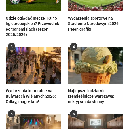
Gdzie oglądać mecze TOP 5
Wydarzenia sportowe na
lig europejskich? Przewodnik
Stadionie Narodowym 2026:
po transmisjach (sezon
Pełen grafik!
2025/2026)
3
4
Wydarzenia kulturalne na
Najlepsze lodziarnie
Bulwarach Wiślanych 2026:
rzemieślnicze Warszawa:
Odkryj magię lata!
odkryj smaki stolicy
5
6