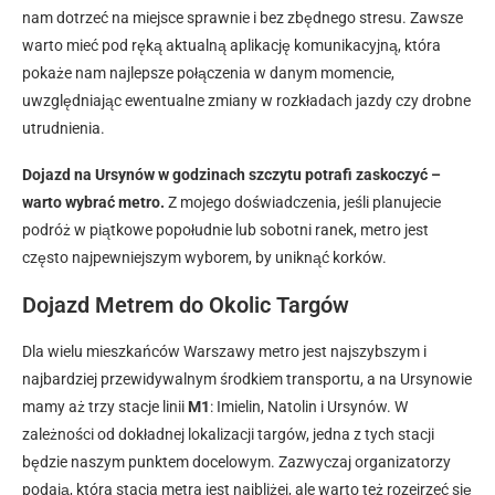
nam dotrzeć na miejsce sprawnie i bez zbędnego stresu. Zawsze
warto mieć pod ręką aktualną aplikację komunikacyjną, która
pokaże nam najlepsze połączenia w danym momencie,
uwzględniając ewentualne zmiany w rozkładach jazdy czy drobne
utrudnienia.
Dojazd na Ursynów w godzinach szczytu potrafi zaskoczyć –
warto wybrać metro.
Z mojego doświadczenia, jeśli planujecie
podróż w piątkowe popołudnie lub sobotni ranek, metro jest
często najpewniejszym wyborem, by uniknąć korków.
Dojazd Metrem do Okolic Targów
Dla wielu mieszkańców Warszawy metro jest najszybszym i
najbardziej przewidywalnym środkiem transportu, a na Ursynowie
mamy aż trzy stacje linii
M1
: Imielin, Natolin i Ursynów. W
zależności od dokładnej lokalizacji targów, jedna z tych stacji
będzie naszym punktem docelowym. Zazwyczaj organizatorzy
podają, która stacja metra jest najbliżej, ale warto też rozejrzeć się