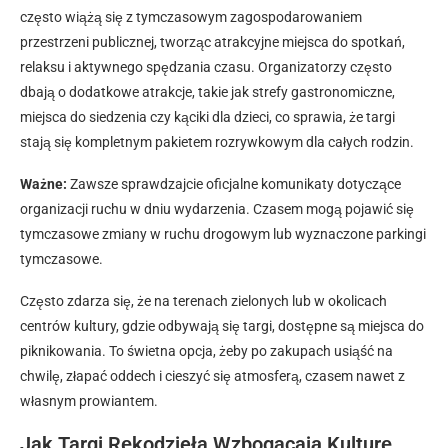
często wiążą się z tymczasowym zagospodarowaniem
przestrzeni publicznej, tworząc atrakcyjne miejsca do spotkań,
relaksu i aktywnego spędzania czasu. Organizatorzy często
dbają o dodatkowe atrakcje, takie jak strefy gastronomiczne,
miejsca do siedzenia czy kąciki dla dzieci, co sprawia, że targi
stają się kompletnym pakietem rozrywkowym dla całych rodzin.
Ważne:
Zawsze sprawdzajcie oficjalne komunikaty dotyczące
organizacji ruchu w dniu wydarzenia. Czasem mogą pojawić się
tymczasowe zmiany w ruchu drogowym lub wyznaczone parkingi
tymczasowe.
Często zdarza się, że na terenach zielonych lub w okolicach
centrów kultury, gdzie odbywają się targi, dostępne są miejsca do
piknikowania. To świetna opcja, żeby po zakupach usiąść na
chwilę, złapać oddech i cieszyć się atmosferą, czasem nawet z
własnym prowiantem.
Jak Targi Rękodzieła Wzbogacają Kulturę