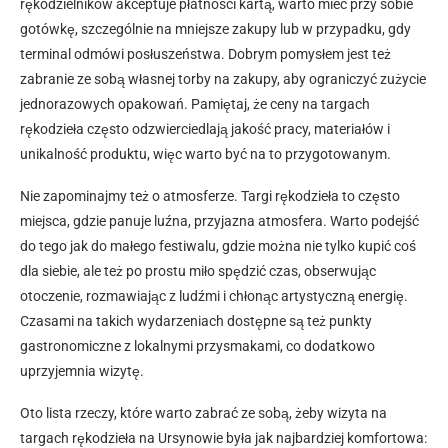
rękodzielników akceptuje płatności kartą, warto mieć przy sobie
gotówkę, szczególnie na mniejsze zakupy lub w przypadku, gdy
terminal odmówi posłuszeństwa. Dobrym pomysłem jest też
zabranie ze sobą własnej torby na zakupy, aby ograniczyć zużycie
jednorazowych opakowań. Pamiętaj, że ceny na targach
rękodzieła często odzwierciedlają jakość pracy, materiałów i
unikalność produktu, więc warto być na to przygotowanym.
Nie zapominajmy też o atmosferze. Targi rękodzieła to często
miejsca, gdzie panuje luźna, przyjazna atmosfera. Warto podejść
do tego jak do małego festiwalu, gdzie można nie tylko kupić coś
dla siebie, ale też po prostu miło spędzić czas, obserwując
otoczenie, rozmawiając z ludźmi i chłonąc artystyczną energię.
Czasami na takich wydarzeniach dostępne są też punkty
gastronomiczne z lokalnymi przysmakami, co dodatkowo
uprzyjemnia wizytę.
Oto lista rzeczy, które warto zabrać ze sobą, żeby wizyta na
targach rękodzieła na Ursynowie była jak najbardziej komfortowa: