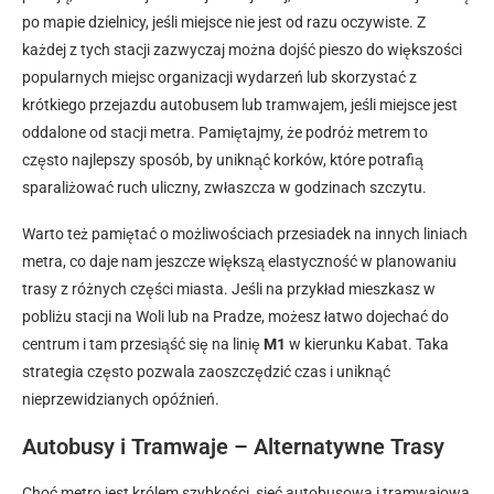
po mapie dzielnicy, jeśli miejsce nie jest od razu oczywiste. Z
każdej z tych stacji zazwyczaj można dojść pieszo do większości
popularnych miejsc organizacji wydarzeń lub skorzystać z
krótkiego przejazdu autobusem lub tramwajem, jeśli miejsce jest
oddalone od stacji metra. Pamiętajmy, że podróż metrem to
często najlepszy sposób, by uniknąć korków, które potrafią
sparaliżować ruch uliczny, zwłaszcza w godzinach szczytu.
Warto też pamiętać o możliwościach przesiadek na innych liniach
metra, co daje nam jeszcze większą elastyczność w planowaniu
trasy z różnych części miasta. Jeśli na przykład mieszkasz w
pobliżu stacji na Woli lub na Pradze, możesz łatwo dojechać do
centrum i tam przesiąść się na linię
M1
w kierunku Kabat. Taka
strategia często pozwala zaoszczędzić czas i uniknąć
nieprzewidzianych opóźnień.
Autobusy i Tramwaje – Alternatywne Trasy
Choć metro jest królem szybkości, sieć autobusowa i tramwajowa