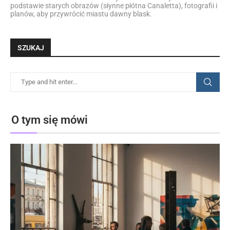
podstawie starych obrazów (słynne płótna Canaletta), fotografii i
planów, aby przywrócić miastu dawny blask.
SZUKAJ
O tym się mówi