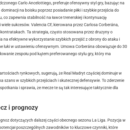
onego Carlo Ancelottiego, preferuje ofensywny styl gry, bazując na
ominacji na boisku poprzez posiadanie piłki i szybkie przejścia do
 co zapewnia stabilność na ławce trenerskiej i kontynuację
wiele sukcesów. Valencia CF, kierowana przez Carlosa Corberána,
h kontratakach. Ta strategia, często stosowana przez drużyny o
 na efektywne wykorzystanie szybkich przejść z obrony do ataku i
alne luki w ustawieniu ofensywnym. Umowa Corberána obowiązuje do 30
udowanie zespołu pod kątem preferowanego stylu gry, który ma
artościach rynkowych, sugerują, że Real Madryt częściej dominuje w
ka szans w szybkich przejściach i skutecznej defensywie. To zderzenie
potkania i sprawia, że mecze te są tak interesujące taktycznie dla
cz i prognozy
ognoz dotyczących dalszej części obecnego sezonu La Liga. Pozycja w
 potencjał poszczególnych zawodników to kluczowe czynniki, które