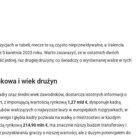
zycjach w tabeli, mecze te są często nieprzewidywalne, a Valencia
sce 5 kwietnia 2025 roku. Warto zauważyć, że w ostatnich dwóch
ść jednej, raz drugiej drużyny, co świadczy o wyrównanej walce w tych
nkowa i wiek drużyn
adry oraz średni wiek zawodników, dostarcza istotnych informacji o
ryt, z imponującą wartością rynkową
1,27 mld €
, dysponuje kadrą
 klubów walczących o najwyższe laury w europejskich rozgrywkach, w
rowego i głębia kadry pozwala na walkę o mistrzostwo w każdym
ścią rynkową
214,90 mln €
, ma znacznie niższy budżet transferowy i
 pozyskiwaniu graczy o niższej wartości, ale z dużym potencjałem do