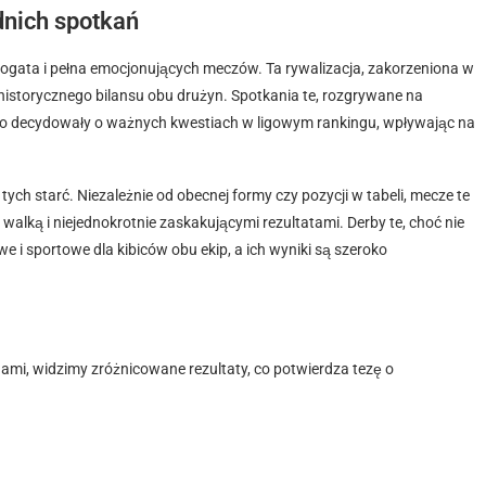
dnich spotkań
ogata i pełna emocjonujących meczów. Ta rywalizacja, zakorzeniona w
 historycznego bilansu obu drużyn. Spotkania te, rozgrywane na
sto decydowały o ważnych kwestiach w ligowym rankingu, wpływając na
ych starć. Niezależnie od obecnej formy czy pozycji w tabeli, mecze te
lką i niejednokrotnie zaskakującymi rezultatami. Derby te, choć nie
 i sportowe dla kibiców obu ekip, a ich wyniki są szeroko
ami, widzimy zróżnicowane rezultaty, co potwierdza tezę o