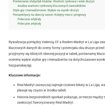
Porównanie statystyk klubów: Wartość rynkowa i wiek drużyn
Analiza wartości rynkowej kluczowych zawodników
Style gry i menadżerowie: Wpływ na wyniki drużyn
Perspektywy na obecny sezon: Kolejny mecz i prognozy
Polecane artykuły
Polecane artykuły
Rywalizacja pomiędzy Valencią CF a Realem Madryt w La Liga zaws
kluczowych danych do oceny formy i potencjału obu drużyn przed k
przyjrzymy się bliżej ich obecnej pozycji w tabeli, porównamy kluc
ocenimy wpływ stylów gry i menadżerów na dotychczasowe wyniki,
hiszpańskiej ligi.
Kluczowe informacje:
Real Madryt zazwyczaj zajmuje czołowe lokaty w La Liga, wa
plasuje się często w środku tabeli.
Historia bezpośrednich spotkań pokazuje, że mecze między t
zaskoczyć faworyzowany Real Madryt.