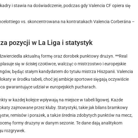
adry i stawia na doświadczenie, podczas gdy Valencia CF opiera się
ncelottiego vs. skoncentrowana na kontratakach Valencia Corberána –
a pozycji w La Liga i statystyk
odzwierciedla aktualną formę oraz dorobek punktowy drużyn. **Real
asuje się w ścisłej czołówce, walcząc o mistrzostwo i europejskie
kingów, będąc stałym kandydatem do tytułu mistrza Hiszpanii. Valencia
 lokaty w środku tabeli, choć jej ambicje sportowe sięgają oczywiście
ejsca gwarantujące udział w europejskich pucharach.
unkty w każdej kolejce wpływają na miejsce w tabeli ligowej. Każde
lokaty zajmowane przez kluby. Statystyki, takie jak bilans bramkowy
ęstw, remisów i porażek, a także średnia zdobytych punktów na mecz,
ą ocenę formy drużyny w danym sezonie. Te dane dają analitykom
gu rozgrywek.