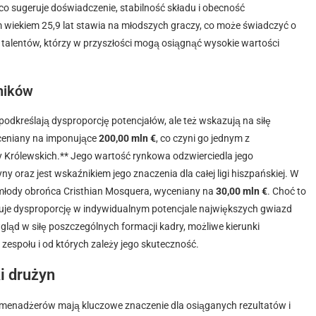
co sugeruje doświadczenie, stabilność składu i obecność
 wiekiem 25,9 lat stawia na młodszych graczy, co może świadczyć o
 talentów, którzy w przyszłości mogą osiągnąć wysokie wartości
ników
kreślają dysproporcję potencjałów, ale też wskazują na siłę
yceniany na imponujące
200,00 mln €
, co czyni go jednym z
y Królewskich.** Jego wartość rynkowa odzwierciedla jego
y oraz jest wskaźnikiem jego znaczenia dla całej ligi hiszpańskiej. W
 młody obrońca Cristhian Mosquera, wyceniany na
30,00 mln €
. Choć to
zuje dysproporcję w indywidualnym potencjale największych gwiazd
gląd w siłę poszczególnych formacji kadry, możliwe kierunki
zespołu i od których zależy jego skuteczność.
i drużyn
ch menadżerów mają kluczowe znaczenie dla osiąganych rezultatów i