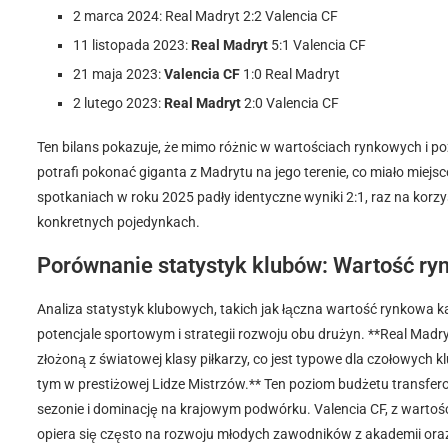
2 marca 2024: Real Madryt 2:2 Valencia CF
11 listopada 2023:
Real Madryt
5:1 Valencia CF
21 maja 2023:
Valencia CF
1:0 Real Madryt
2 lutego 2023:
Real Madryt
2:0 Valencia CF
Ten bilans pokazuje, że mimo różnic w wartościach rynkowych i po
potrafi pokonać giganta z Madrytu na jego terenie, co miało miej
spotkaniach w roku 2025 padły identyczne wyniki 2:1, raz na korzy
konkretnych pojedynkach.
Porównanie statystyk klubów: Wartość ry
Analiza statystyk klubowych, takich jak łączna wartość rynkowa k
potencjale sportowym i strategii rozwoju obu drużyn. **Real Mad
złożoną z światowej klasy piłkarzy, co jest typowe dla czołowych
tym w prestiżowej Lidze Mistrzów.** Ten poziom budżetu transfe
sezonie i dominację na krajowym podwórku. Valencia CF, z warto
opiera się często na rozwoju młodych zawodników z akademii oraz