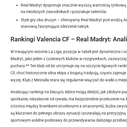
Real Madryt dysponuje znacznie wyższą wartością rynkową k
na młodszych zawodnikach i poszukuje talentów.
Style gry obu drużyn – ofensywny Real Madryt pod wodzą A
stanowią fascynujące zderzenie taktyk.
Rankingi Valencia CF – Real Madryt: Analiz
W trwającym sezonie La Liga, pozycja w tabeli jest dynamiczna i 
Madryt, jako jeden z czołowych klubów w rozgrywkach, zazwyczaj pl
puchary.** Ten klub od lat utrzymuje się na szczycie ligowych ran
CF, choć historycznie silna ekipa z bogatą tradycją, często zajmuje
wyżej. Klub z Mestalla stara się regularnie włączać do walki o mi
Analizując rankingi na bieżąco, kibice mogą śledzić, jak zdobyte p
spotkanie, niezależnie od rywala, ma bezpośrednie przełożenie na 
(różnica między bramkami strzelonymi a straconymi), liczba zwyci
są kluczowe do pełnego obrazu sytuacji i pozwalają na precyzyjn
sportowym solidne podstawy do przewidywania dalszego przebie