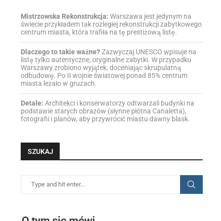
Mistrzowska Rekonstrukcja:
Warszawa jest jedynym na
świecie przykładem tak rozległej rekonstrukcji zabytkowego
centrum miasta, która trafiła na tę prestiżową listę.
Dlaczego to takie ważne?
Zazwyczaj UNESCO wpisuje na
listę tylko autentyczne, oryginalne zabytki. W przypadku
Warszawy zrobiono wyjątek, doceniając skrupulatną
odbudowę. Po II wojnie światowej ponad 85% centrum
miasta leżało w gruzach.
Detale:
Architekci i konserwatorzy odtwarzali budynki na
podstawie starych obrazów (słynne płótna Canaletta),
fotografii i planów, aby przywrócić miastu dawny blask.
SZUKAJ
O tym się mówi