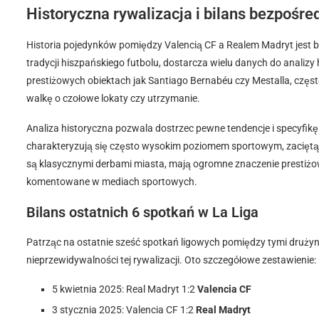
Historyczna rywalizacja i bilans bezpośre
Historia pojedynków pomiędzy Valencią CF a Realem Madryt jest b
tradycji hiszpańskiego futbolu, dostarcza wielu danych do analizy
prestiżowych obiektach jak Santiago Bernabéu czy Mestalla, czę
walkę o czołowe lokaty czy utrzymanie.
Analiza historyczna pozwala dostrzec pewne tendencje i specyfikę t
charakteryzują się często wysokim poziomem sportowym, zaciętą wa
są klasycznymi derbami miasta, mają ogromne znaczenie prestiżowe
komentowane w mediach sportowych.
Bilans ostatnich 6 spotkań w La Liga
Patrząc na ostatnie sześć spotkań ligowych pomiędzy tymi drużyn
nieprzewidywalności tej rywalizacji. Oto szczegółowe zestawienie:
5 kwietnia 2025: Real Madryt 1:2
Valencia CF
3 stycznia 2025: Valencia CF 1:2
Real Madryt