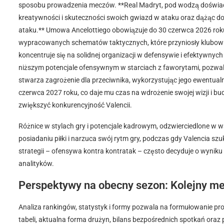
sposobu prowadzenia meczów. **Real Madryt, pod wodzą doświadcz
kreatywności i skuteczności swoich gwiazd w ataku oraz dążąc do d
ataku.** Umowa Ancelottiego obowiązuje do 30 czerwca 2026 roku,
wypracowanych schematów taktycznych, które przyniosły klubowi 
koncentruje się na solidnej organizacji w defensywie i efektywnyc
niższym potencjale ofensywnym w starciach z faworytami, pozwala
stwarza zagrożenie dla przeciwnika, wykorzystując jego ewentu
czerwca 2027 roku, co daje mu czas na wdrożenie swojej wizji i b
zwiększyć konkurencyjność Valencii.
Różnice w stylach gry i potencjale kadrowym, odzwierciedlone w w
posiadaniu piłki i narzuca swój rytm gry, podczas gdy Valencia szu
strategii – ofensywa kontra kontratak – często decyduje o wyniku s
analityków.
Perspektywy na obecny sezon: Kolejny me
Analiza rankingów, statystyk i formy pozwala na formułowanie pr
tabeli, aktualna forma drużyn, bilans bezpośrednich spotkań oraz