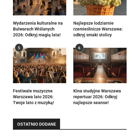
Wydarzenia kulturalne na
Najlepsze lodziarnie
Bulwarach Wiślanych
rzemieślnicze Warszawa:
2026: Odkryj magię lata!
odkryj smaki stolicy
5
6
Festiwale muzyczne
Kina studyjne Warszawa
Warszawa lato 2026:
repertuar 2026: Odkryj
Twoje lato z muzyką!
najlepsze seanse!
OSTATNIO DODANE