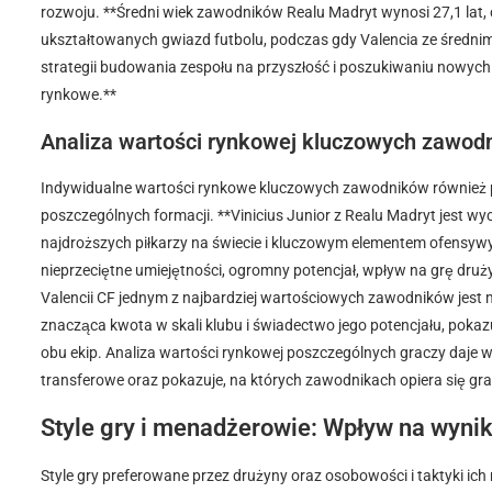
rozwoju. **Średni wiek zawodników Realu Madryt wynosi 27,1 lat, 
ukształtowanych gwiazd futbolu, podczas gdy Valencia ze średnim
strategii budowania zespołu na przyszłość i poszukiwaniu nowych
rynkowe.**
Analiza wartości rynkowej kluczowych zawod
Indywidualne wartości rynkowe kluczowych zawodników również pod
poszczególnych formacji. **Vinicius Junior z Realu Madryt jest w
najdroższych piłkarzy na świecie i kluczowym elementem ofensyw
nieprzeciętne umiejętności, ogromny potencjał, wpływ na grę drużyn
Valencii CF jednym z najbardziej wartościowych zawodników jest
znacząca kwota w skali klubu i świadectwo jego potencjału, poka
obu ekip. Analiza wartości rynkowej poszczególnych graczy daje w
transferowe oraz pokazuje, na których zawodnikach opiera się gra 
Style gry i menadżerowie: Wpływ na wynik
Style gry preferowane przez drużyny oraz osobowości i taktyki i