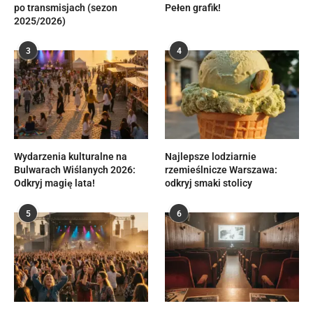
po transmisjach (sezon
Pełen grafik!
2025/2026)
3
4
Wydarzenia kulturalne na
Najlepsze lodziarnie
Bulwarach Wiślanych 2026:
rzemieślnicze Warszawa:
Odkryj magię lata!
odkryj smaki stolicy
5
6