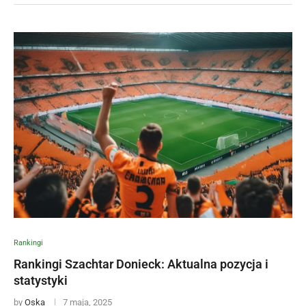
Rankingi
Rankingi Szachtar Donieck: Aktualna pozycja i
statystyki
by
Oska
7 maja, 2025