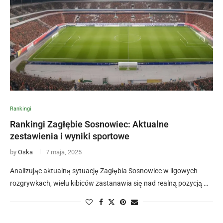
Rankingi
Rankingi Zagłębie Sosnowiec: Aktualne
zestawienia i wyniki sportowe
by
Oska
7 maja, 2025
Analizując aktualną sytuację Zagłębia Sosnowiec w ligowych
rozgrywkach, wielu kibiców zastanawia się nad realną pozycją …