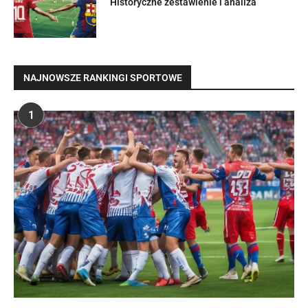
Historyczne zestawienie i analiza
NAJNOWSZE RANKINGI SPORTOWE
1