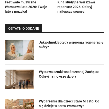
Festiwale muzyczne
Kina studyjne Warszawa
Warszawa lato 2026: Twoje
repertuar 2026: Odkryj
lato z muzyką!
najlepsze seanse!
OSTATNIO DODANE
Jak polinukleotydy wspierają regenerację
skóry?
Wystawa sztuki współczesnej Zachęta:
Odkryj najnowsze dzieła
Wydarzenia dla dzieci Stare Miasto: Co
się dzieje w sercu Warszawy?