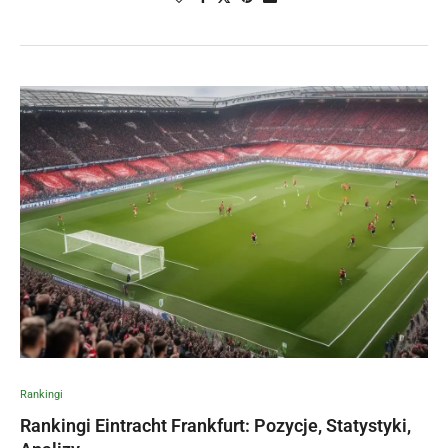
Rankingi
Rankingi Eintracht Frankfurt: Pozycje, Statystyki,