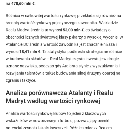
na
478,60 mln €
.
Różnica w całkowitej wartości rynkowej przekłada się również na
średnią wartość rynkową pojedynczego zawodnika. W składzie
Realu Madryt średnia ta wynosi
53,00 mln €
, co świadczy o
obecności licznych światowej klasy piłkarzy o wysokiej wycenie. W
Atalancie BC średnia wartość zawodnika jest znacznie niższa i
wynosi
18,41 mln €
. Ta statystyka podkreśla strategiczne różnice
w budowaniu składów – Real Madryt często inwestuje w drogie,
uznane nazwiska, podczas gdy Atalanta słynie z wyszukiwania i
rozwijania talentów, a także budowania silnej drużyny opartej na
zgraniu i taktyce.
Analiza porównawcza Atalanty i Realu
Madryt według wartości rynkowej
Analiza wartości rynkowej klubów to jeden z kluczowych
wskaźników w nowoczesnym futbolu, pozwalający ocenić
potencjał zespołu i skalę inwestycji. Różnica między Realem