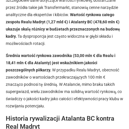
Szczegółowe dane dotyczące wartości rynkowej, dostarczane
przez źródła takie jak Transfermarkt, stanowią cenne narzędzie
analityczne dla ekspertów i kibiców.
Wartość rynkowa całego
zespołu Realu Madryt (1,27 mld €) i Atalanty BC (478,60 mln €)
ukazuje skalę różnicy w budżetach przeznaczonych na budowę
kadry.
Ta dysproporcja jest często widoczna w głębi składu i
możliwościach rotacji.
Średnia wartość rynkowa zawodnika (53,00 mln € dla Realu i
18,41 mln € dla Atalanty) jest wskaźnikiem jakości
poszczególnych piłkarzy.
W przypadku Realu Madryt, obecność
zawodników o wartościach przekraczających 100 mln €
znacząco podnosi tę średnią. W Atalancie, mimo braku takich
supergwiazd, wielu zawodników ma solidną wartość rynkową, co
świadczy o jakości kadry jako całości i efektywności pracy klubu w
rozwijaniu potencjału.
Historia rywalizacji Atalanta BC kontra
Real Madryt