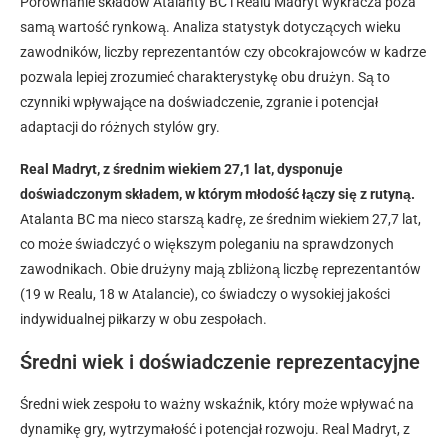
Porównanie składów Atalanty BC i Realu Madryt wykracza poza
samą wartość rynkową. Analiza statystyk dotyczących wieku
zawodników, liczby reprezentantów czy obcokrajowców w kadrze
pozwala lepiej zrozumieć charakterystykę obu drużyn. Są to
czynniki wpływające na doświadczenie, zgranie i potencjał
adaptacji do różnych stylów gry.
Real Madryt, z średnim wiekiem 27,1 lat, dysponuje
doświadczonym składem, w którym młodość łączy się z rutyną.
Atalanta BC ma nieco starszą kadrę, ze średnim wiekiem 27,7 lat,
co może świadczyć o większym poleganiu na sprawdzonych
zawodnikach. Obie drużyny mają zbliżoną liczbę reprezentantów
(19 w Realu, 18 w Atalancie), co świadczy o wysokiej jakości
indywidualnej piłkarzy w obu zespołach.
Średni wiek i doświadczenie reprezentacyjne
Średni wiek zespołu to ważny wskaźnik, który może wpływać na
dynamikę gry, wytrzymałość i potencjał rozwoju. Real Madryt, z