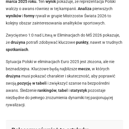
marca 2025 roku.
Ten
wynik
pokazuje, że reprezentacja Polski
walczy o awans również w tej kampanii.
Analiza
pierwszych
wyników
i
formy
rywali w grupie Mistrzostw Świata 2026 to
kolejny obszar zainteresowania analityków sportowych.
Zwycięstwo 1:0 nad Litwą w Eliminacjach do MŚ 2026 pokazuje,
że
drużyna
potrafi zdobywać kluczowe
punkty
, nawet w trudnych
spotkaniach
.
Sytuacja Polski w eliminacjach Euro 2025 jest złożona, ale nie
beznadziejna. Kluczowe będą najbliższe
mecze
, w których
drużyna
musi pokazać charakter i skuteczność, aby poprawić
swoją
pozycję w tabeli
i zwiększyć szanse na bezpośredni
awans. Śledzenie
rankingów
,
tabel
i
statystyk
pozostaje
niezbędne do pełnego zrozumienia dynamiki tej pasjonującej
rywalizacji.