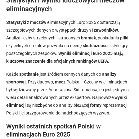
Statystyki i wyniki kluczowych meczów
eliminacyjnych
Statystyki
z
meczów
eliminacyjnych Euro 2025 dostarczają
szczegółowych danych o występach drużyn i
zawodników
.
Analiza liczby strzelonych i straconych
bramek
, posiadania
piłki
czy celnych strzałów pozwala na ocenę
skuteczności
i stylu gry
poszczególnych zespołów.
Wyniki eliminacji Euro 2025 mają
kluczowe znaczenie dla oficjalnych rankingów UEFA.
Każde
spotkanie
jest źródłem cennych danych do
analizy
sportowej
. Przykładowo,
mecz
Polska – Czechy w eliminacjach
był sędziowany przez Anastasiosa Sidiropulosa, co jest jednym z
wielu detali analizowanych przez ekspertów. Najnowsze
wyniki
eliminacji
są niezbędne do analizy bieżącej
formy
reprezentacji
Polski i jej przygotowania do nadchodzących wyzwań.
Wyniki ostatnich spotkań Polski w
eliminacjach Euro 2025