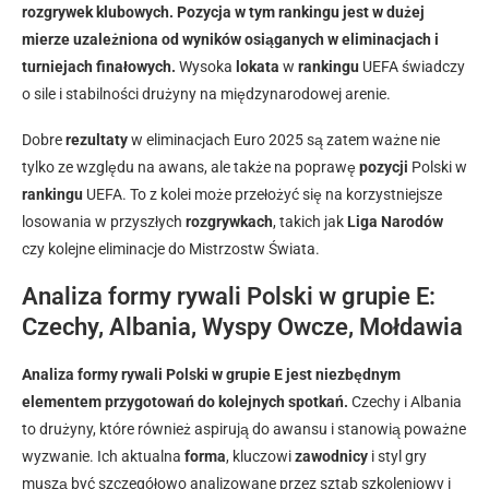
rozgrywek klubowych.
Pozycja w tym rankingu jest w dużej
mierze uzależniona od wyników osiąganych w eliminacjach i
turniejach finałowych.
Wysoka
lokata
w
rankingu
UEFA świadczy
o sile i stabilności drużyny na międzynarodowej arenie.
Dobre
rezultaty
w eliminacjach Euro 2025 są zatem ważne nie
tylko ze względu na awans, ale także na poprawę
pozycji
Polski w
rankingu
UEFA. To z kolei może przełożyć się na korzystniejsze
losowania w przyszłych
rozgrywkach
, takich jak
Liga Narodów
czy kolejne eliminacje do Mistrzostw Świata.
Analiza formy rywali Polski w grupie E:
Czechy, Albania, Wyspy Owcze, Mołdawia
Analiza formy rywali Polski w grupie E jest niezbędnym
elementem przygotowań do kolejnych spotkań.
Czechy i Albania
to drużyny, które również aspirują do awansu i stanowią poważne
wyzwanie. Ich aktualna
forma
, kluczowi
zawodnicy
i styl gry
muszą być szczegółowo analizowane przez sztab szkoleniowy i