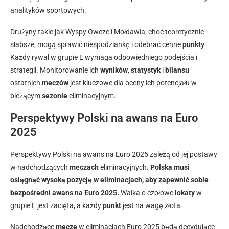
analityków sportowych.
Drużyny takie jak Wyspy Owcze i Mołdawia, choć teoretycznie
słabsze, mogą sprawić niespodziankę i odebrać cenne
punkty
.
Każdy rywal w grupie E wymaga odpowiedniego podejścia i
strategii. Monitorowanie ich
wyników
,
statystyk
i
bilansu
ostatnich
meczów
jest kluczowe dla oceny ich potencjału w
bieżącym
sezonie
eliminacyjnym.
Perspektywy Polski na awans na Euro
2025
Perspektywy Polski na awans na Euro 2025 zależą od jej postawy
w nadchodzących
meczach
eliminacyjnych.
Polska musi
osiągnąć wysoką pozycję w eliminacjach, aby zapewnić sobie
bezpośredni awans na Euro 2025.
Walka o czołowe
lokaty
w
grupie E jest zacięta, a każdy
punkt
jest na wagę złota.
Nadchodzące
mecze
w eliminacjach Euro 2025 będą decydujące