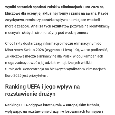
Wyniki ostatnich spotkań Polski w eliminacjach Euro 2025 są
kluczowe dla oceny jej aktualnej formy i szans na awans.
Każde
zwycięstwo
,
remis
czy
porażka
wpływa na
miejsce w tabeli
i
morale zespołu.
Analiza
tych
rezultatów
pozwala na identyfikację
mocnych i słabych stron drużyny pod wodzą
trenera
.
Choć fakty dostarczają informacji o
meczu
eliminacyjnym do
Mistrzostw Świata 2026 (
wygrana
z Litwą 1:0), warto podkreślić,
że kluczowe
mecze
eliminacyjne dla Polski w obu kampaniach
mogą zadecydować o jej udziale w najbliższych wielkich
turniejach. Koncentracja na bieżących
wynikach
w eliminacjach
Euro 2025 jest priorytetem.
Ranking UEFA i jego wpływ na
rozstawienie drużyn
Ranking UEFA odgrywa istotną rolę w europejskim futbolu,
wpływając na rozstawienie drużyn w losowaniach turniejów i