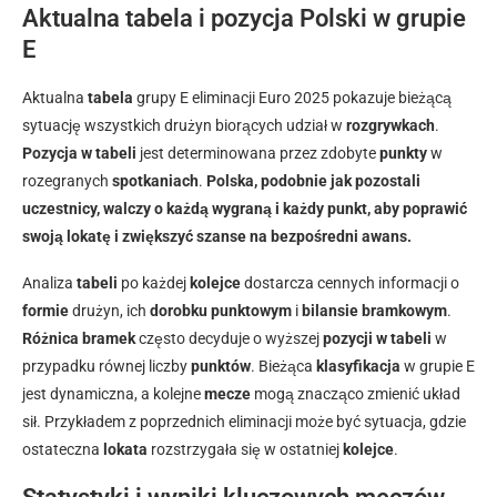
Aktualna tabela i pozycja Polski w grupie
E
Aktualna
tabela
grupy E eliminacji Euro 2025 pokazuje bieżącą
sytuację wszystkich drużyn biorących udział w
rozgrywkach
.
Pozycja w tabeli
jest determinowana przez zdobyte
punkty
w
rozegranych
spotkaniach
.
Polska, podobnie jak pozostali
uczestnicy, walczy o każdą wygraną i każdy punkt, aby poprawić
swoją lokatę i zwiększyć szanse na bezpośredni awans.
Analiza
tabeli
po każdej
kolejce
dostarcza cennych informacji o
formie
drużyn, ich
dorobku punktowym
i
bilansie bramkowym
.
Różnica bramek
często decyduje o wyższej
pozycji w tabeli
w
przypadku równej liczby
punktów
. Bieżąca
klasyfikacja
w grupie E
jest dynamiczna, a kolejne
mecze
mogą znacząco zmienić układ
sił. Przykładem z poprzednich eliminacji może być sytuacja, gdzie
ostateczna
lokata
rozstrzygała się w ostatniej
kolejce
.