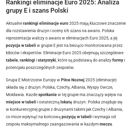
Rankingi eliminacje Euro 2025: Analiza
grupy E i szans Polski
Aktualne
rankingi eliminacje euro
2025 mają kluczowe znaczenie
dla rozstawienia drużyn i oceny ich szans na awans. Polska
reprezentacja walczy o awans w eliminacjach Euro 2025, a jej
pozycja w tabeli
w grupie E jest na bieżąco monitorowana przez
kibiców i ekspertów. Eliminacje Euro 2025 obejmują szczegółowe
tabele
,
rankingi
i
statystyki
, które są podstawą do analizy
formy
i
potencjału poszczególnych zespołów.
Grupa E Mistrzostw Europy w
Piłce Nożnej
2025 (eliminacje)
składa się z drużyn: Polska, Czechy, Albania, Wyspy Owcze,
Mołdawia. Każde
spotkanie
w tej grupie ma znaczący wpływ na
miejsce w tabeli
i ostateczną
lokatę
drużyn. Polska znajduje się
w konkurencyjnej grupie z drużynami takimi jak Czechy i Albania,
co może wpłynąć na końcową
pozycję w tabeli
i wymaga od
zespołu maksymalnego zaangażowania w każdym
meczu
.