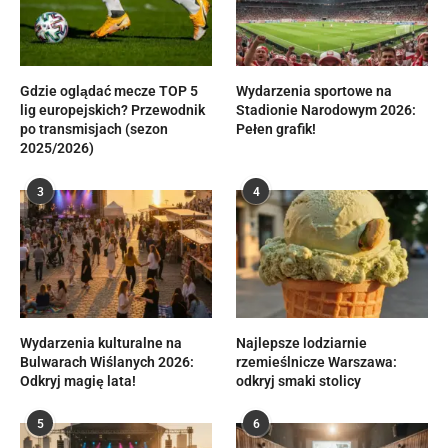
Gdzie oglądać mecze TOP 5
Wydarzenia sportowe na
lig europejskich? Przewodnik
Stadionie Narodowym 2026:
po transmisjach (sezon
Pełen grafik!
2025/2026)
3
4
Wydarzenia kulturalne na
Najlepsze lodziarnie
Bulwarach Wiślanych 2026:
rzemieślnicze Warszawa:
Odkryj magię lata!
odkryj smaki stolicy
5
6