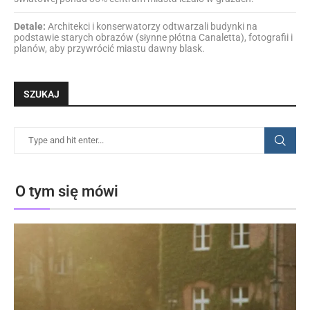
Detale:
Architekci i konserwatorzy odtwarzali budynki na
podstawie starych obrazów (słynne płótna Canaletta), fotografii i
planów, aby przywrócić miastu dawny blask.
SZUKAJ
O tym się mówi