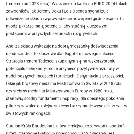
trenerem od 2023 roku). Włączenie do kadry na EURO 2024 takich
zawodników jak Jeremy Doku i Lois Openda sygnalizuje
odświeżenie składu i wprowadzenie nowej energii do zespołu. Ci
młodzi piłkarze mają potencjał, aby stać się kluczowymi
postaciami w przyszłych sezonach i rozgrywkach.
Analiza składu wskazuje na dobrą mieszankę doświadczenia i
młodości. Jest to kluczowe dla długoterminowego sukcesu.
Strategia trenera Tedesco, skupiająca się na wykorzystaniu
potencjału całej kadry, może przynieść pozytywne rezultaty w
nadchodzących meczach i turniejach. Osiągnięcia z przeszłości,
takie jak brązowy medal na Mistrzostwach Świata w 2018 roku
czy srebrny medal na Mistrzostwach Europy w 1980 roku,
stanowią solidny fundament i inspirację dla obecnego pokolenia
piłkarzy w walce o kolejne sukcesy i utrzymanie wysokiej pozycji w
światowych rankingach.
Stadion Króla Baudouina I, główne miejsce rozgrywania spotkań
przez „Czerwone Diabły”, o pojemności 50 122 widzów, jest