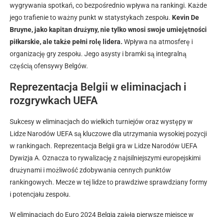
wygrywania spotkań, co bezpośrednio wpływa na rankingi. Każde
jego trafienie to ważny punkt w statystykach zespołu.
Kevin De
Bruyne, jako kapitan drużyny, nie tylko wnosi swoje umiejętności
piłkarskie, ale także pełni rolę lidera.
Wpływa na atmosferę i
organizację gry zespołu. Jego asysty i bramki są integralną
częścią ofensywy Belgów.
Reprezentacja Belgii w eliminacjach i
rozgrywkach UEFA
Sukcesy w eliminacjach do wielkich turniejów oraz występy w
Lidze Narodów UEFA są kluczowe dla utrzymania wysokiej pozycji
w rankingach. Reprezentacja Belgii gra w Lidze Narodów UEFA
Dywizja A. Oznacza to rywalizację z najsilniejszymi europejskimi
drużynami i możliwość zdobywania cennych punktów
rankingowych. Mecze w tej lidze to prawdziwe sprawdziany formy
i potencjału zespołu.
W eliminacjach do Euro 2024 Belgia zajęła pierwsze miejsce w