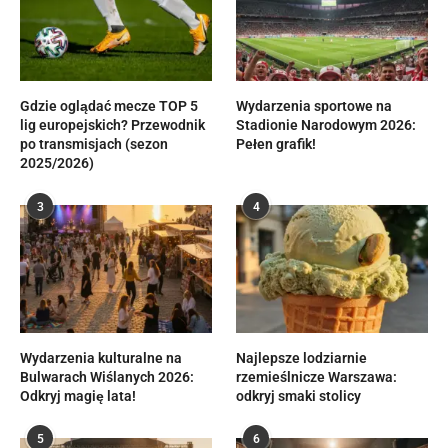
Gdzie oglądać mecze TOP 5
Wydarzenia sportowe na
lig europejskich? Przewodnik
Stadionie Narodowym 2026:
po transmisjach (sezon
Pełen grafik!
2025/2026)
3
4
Wydarzenia kulturalne na
Najlepsze lodziarnie
Bulwarach Wiślanych 2026:
rzemieślnicze Warszawa:
Odkryj magię lata!
odkryj smaki stolicy
5
6