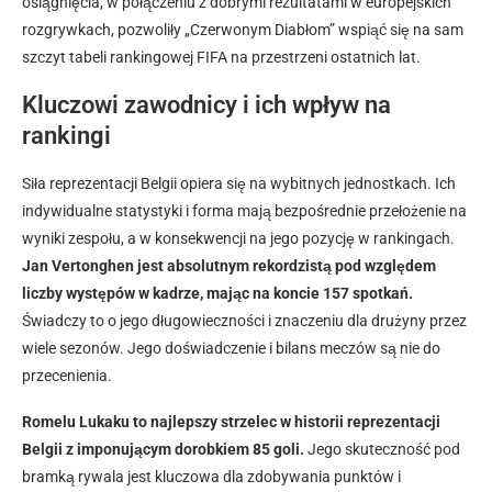
osiągnięcia, w połączeniu z dobrymi rezultatami w europejskich
rozgrywkach, pozwoliły „Czerwonym Diabłom” wspiąć się na sam
szczyt tabeli rankingowej FIFA na przestrzeni ostatnich lat.
Kluczowi zawodnicy i ich wpływ na
rankingi
Siła reprezentacji Belgii opiera się na wybitnych jednostkach. Ich
indywidualne statystyki i forma mają bezpośrednie przełożenie na
wyniki zespołu, a w konsekwencji na jego pozycję w rankingach.
Jan Vertonghen jest absolutnym rekordzistą pod względem
liczby występów w kadrze, mając na koncie 157 spotkań.
Świadczy to o jego długowieczności i znaczeniu dla drużyny przez
wiele sezonów. Jego doświadczenie i bilans meczów są nie do
przecenienia.
Romelu Lukaku to najlepszy strzelec w historii reprezentacji
Belgii z imponującym dorobkiem 85 goli.
Jego skuteczność pod
bramką rywala jest kluczowa dla zdobywania punktów i