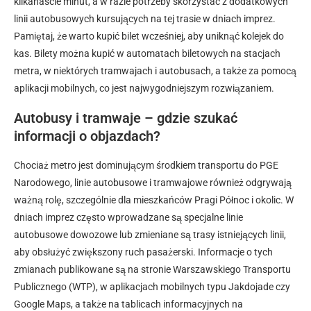
kilkanaście minut, a w razie potrzeby skorzystać z dodatkowych
linii autobusowych kursujących na tej trasie w dniach imprez.
Pamiętaj, że warto kupić bilet wcześniej, aby uniknąć kolejek do
kas. Bilety można kupić w automatach biletowych na stacjach
metra, w niektórych tramwajach i autobusach, a także za pomocą
aplikacji mobilnych, co jest najwygodniejszym rozwiązaniem.
Autobusy i tramwaje – gdzie szukać
informacji o objazdach?
Chociaż metro jest dominującym środkiem transportu do PGE
Narodowego, linie autobusowe i tramwajowe również odgrywają
ważną rolę, szczególnie dla mieszkańców Pragi Północ i okolic. W
dniach imprez często wprowadzane są specjalne linie
autobusowe dowozowe lub zmieniane są trasy istniejących linii,
aby obsłużyć zwiększony ruch pasażerski. Informacje o tych
zmianach publikowane są na stronie Warszawskiego Transportu
Publicznego (WTP), w aplikacjach mobilnych typu Jakdojade czy
Google Maps, a także na tablicach informacyjnych na