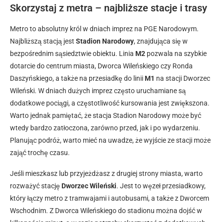
Skorzystaj z metra – najbliższe stacje i trasy
Metro to absolutny król w dniach imprez na PGE Narodowym.
Najbliższą stacją jest
Stadion Narodowy
, znajdująca się w
bezpośrednim sąsiedztwie obiektu. Linia
M2
pozwala na szybkie
dotarcie do centrum miasta, Dworca Wileńskiego czy Ronda
Daszyńskiego, a także na przesiadkę do linii
M1
na stacji Dworzec
Wileński. W dniach dużych imprez często uruchamiane są
dodatkowe pociągi, a częstotliwość kursowania jest zwiększona.
Warto jednak pamiętać, że stacja Stadion Narodowy może być
wtedy bardzo zatłoczona, zarówno przed, jak i po wydarzeniu.
Planując podróż, warto mieć na uwadze, że wyjście ze stacji może
zająć trochę czasu.
Jeśli mieszkasz lub przyjeżdżasz z drugiej strony miasta, warto
rozważyć stację
Dworzec Wileński
. Jest to węzeł przesiadkowy,
który łączy metro z tramwajami i autobusami, a także z Dworcem
Wschodnim. Z Dworca Wileńskiego do stadionu można dojść w