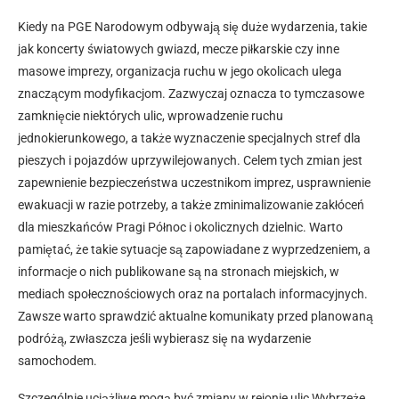
Kiedy na PGE Narodowym odbywają się duże wydarzenia, takie
jak koncerty światowych gwiazd, mecze piłkarskie czy inne
masowe imprezy, organizacja ruchu w jego okolicach ulega
znaczącym modyfikacjom. Zazwyczaj oznacza to tymczasowe
zamknięcie niektórych ulic, wprowadzenie ruchu
jednokierunkowego, a także wyznaczenie specjalnych stref dla
pieszych i pojazdów uprzywilejowanych. Celem tych zmian jest
zapewnienie bezpieczeństwa uczestnikom imprez, usprawnienie
ewakuacji w razie potrzeby, a także zminimalizowanie zakłóceń
dla mieszkańców Pragi Północ i okolicznych dzielnic. Warto
pamiętać, że takie sytuacje są zapowiadane z wyprzedzeniem, a
informacje o nich publikowane są na stronach miejskich, w
mediach społecznościowych oraz na portalach informacyjnych.
Zawsze warto sprawdzić aktualne komunikaty przed planowaną
podróżą, zwłaszcza jeśli wybierasz się na wydarzenie
samochodem.
Szczególnie uciążliwe mogą być zmiany w rejonie ulic Wybrzeże