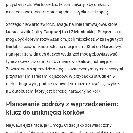
przystankach. Warto śledzić te komunikaty, aby uniknąć
niespodzianek i wybrać najdogodniejszą dla siebie opcję.
Szczególnie warto zwrócić uwagę na linie tramwajowe, które
kursują wzdłuż ulicy
Targowej
i alei
Zielenieckiej
. Połączenia te
mogą być dobrym rozwiązaniem, jeśli mieszkasz w zasięgu tych
linii lub chcesz uniknąć tłoku na stacji metra Stadion Narodowy.
Pamiętaj, że w dniach dużych wydarzeń mogą obowiązywać
tymczasowe przystanki lub zmiany w lokalizacji istniejących.
Zawsze warto sprawdzić mapę z zaznaczonymi tymczasowymi
przystankami i trasami objazdów. W przypadku utrudnień w
ruchu drogowym, podróż tramwajem może okazać się szybsza
niż autobusem, który jest bardziej narażony na korki.
Planowanie podróży z wyprzedzeniem:
klucz do uniknięcia korków
Najważniejsza rada, jaką mogę Ci dać jako doświadczony
mieszkaniec Warszawy, to planowanie. Nie zostawiaj niczego na