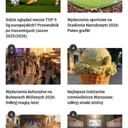
Gdzie oglądać mecze TOP 5
Wydarzenia sportowe na
lig europejskich? Przewodnik
Stadionie Narodowym 2026:
po transmisjach (sezon
Pełen grafik!
2025/2026)
3
4
Wydarzenia kulturalne na
Najlepsze lodziarnie
Bulwarach Wiślanych 2026:
rzemieślnicze Warszawa:
Odkryj magię lata!
odkryj smaki stolicy
5
6