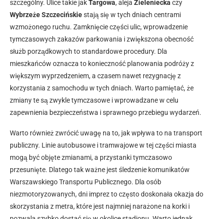
szczególny. Ulice takie jak
Targowa
, aleja
Zieleniecka
czy
Wybrzeże Szczecińskie
stają się w tych dniach centrami
wzmożonego ruchu. Zamknięcie części ulic, wprowadzenie
tymczasowych zakazów parkowania i zwiększona obecność
służb porządkowych to standardowe procedury. Dla
mieszkańców oznacza to konieczność planowania podróży z
większym wyprzedzeniem, a czasem nawet rezygnację z
korzystania z samochodu w tych dniach. Warto pamiętać, że
zmiany te są zwykle tymczasowe i wprowadzane w celu
zapewnienia bezpieczeństwa i sprawnego przebiegu wydarzeń.
Warto również zwrócić uwagę na to, jak wpływa to na transport
publiczny. Linie autobusowe i tramwajowe w tej części miasta
mogą być objęte zmianami, a przystanki tymczasowo
przesunięte. Dlatego tak ważne jest śledzenie komunikatów
Warszawskiego Transportu Publicznego. Dla osób
niezmotoryzowanych, dni imprez to często doskonała okazja do
skorzystania z metra, które jest najmniej narażone na korki i
pozwala szybko dostać się w okolice stadionu. Warto jednak