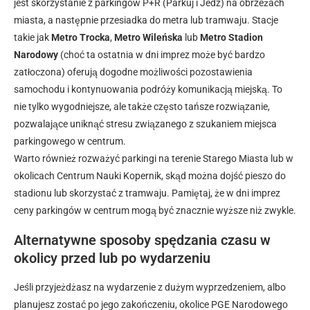
jest skorzystanie z parkingów P+R (Parkuj i Jedź) na obrzeżach
miasta, a następnie przesiadka do metra lub tramwaju. Stacje
takie jak
Metro Trocka
,
Metro Wileńska
lub
Metro Stadion
Narodowy
(choć ta ostatnia w dni imprez może być bardzo
zatłoczona) oferują dogodne możliwości pozostawienia
samochodu i kontynuowania podróży komunikacją miejską. To
nie tylko wygodniejsze, ale także często tańsze rozwiązanie,
pozwalające uniknąć stresu związanego z szukaniem miejsca
parkingowego w centrum.
Warto również rozważyć parkingi na terenie Starego Miasta lub w
okolicach Centrum Nauki Kopernik, skąd można dojść pieszo do
stadionu lub skorzystać z tramwaju. Pamiętaj, że w dni imprez
ceny parkingów w centrum mogą być znacznie wyższe niż zwykle.
Alternatywne sposoby spędzania czasu w
okolicy przed lub po wydarzeniu
Jeśli przyjeżdżasz na wydarzenie z dużym wyprzedzeniem, albo
planujesz zostać po jego zakończeniu, okolice PGE Narodowego