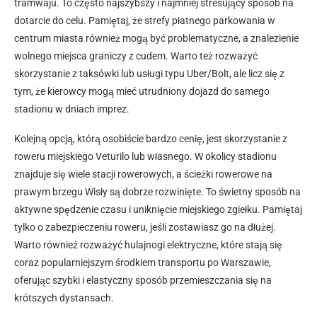
tramwaju. To często najszybszy i najmniej stresujący sposób na
dotarcie do celu. Pamiętaj, że strefy płatnego parkowania w
centrum miasta również mogą być problematyczne, a znalezienie
wolnego miejsca graniczy z cudem. Warto też rozważyć
skorzystanie z taksówki lub usługi typu Uber/Bolt, ale licz się z
tym, że kierowcy mogą mieć utrudniony dojazd do samego
stadionu w dniach imprez.
Kolejną opcją, którą osobiście bardzo cenię, jest skorzystanie z
roweru miejskiego Veturilo lub własnego. W okolicy stadionu
znajduje się wiele stacji rowerowych, a ścieżki rowerowe na
prawym brzegu Wisły są dobrze rozwinięte. To świetny sposób na
aktywne spędzenie czasu i uniknięcie miejskiego zgiełku. Pamiętaj
tylko o zabezpieczeniu roweru, jeśli zostawiasz go na dłużej.
Warto również rozważyć hulajnogi elektryczne, które stają się
coraz popularniejszym środkiem transportu po Warszawie,
oferując szybki i elastyczny sposób przemieszczania się na
krótszych dystansach.