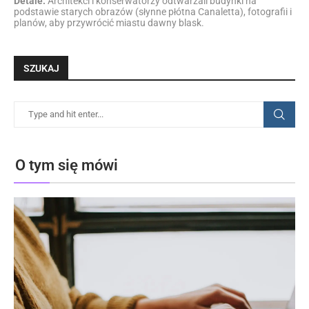
Detale:
Architekci i konserwatorzy odtwarzali budynki na
podstawie starych obrazów (słynne płótna Canaletta), fotografii i
planów, aby przywrócić miastu dawny blask.
SZUKAJ
O tym się mówi