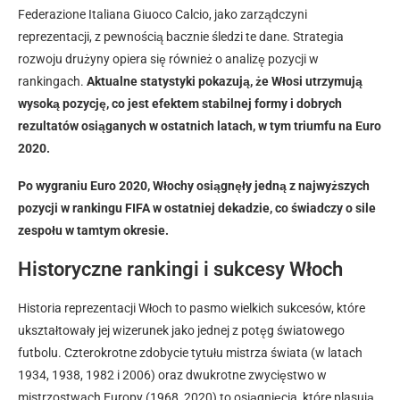
Federazione Italiana Giuoco Calcio, jako zarządczyni
reprezentacji, z pewnością bacznie śledzi te dane. Strategia
rozwoju drużyny opiera się również o analizę pozycji w
rankingach.
Aktualne statystyki pokazują, że Włosi utrzymują
wysoką pozycję, co jest efektem stabilnej formy i dobrych
rezultatów osiąganych w ostatnich latach, w tym triumfu na Euro
2020.
Po wygraniu Euro 2020, Włochy osiągnęły jedną z najwyższych
pozycji w rankingu FIFA w ostatniej dekadzie, co świadczy o sile
zespołu w tamtym okresie.
Historyczne rankingi i sukcesy Włoch
Historia reprezentacji Włoch to pasmo wielkich sukcesów, które
ukształtowały jej wizerunek jako jednej z potęg światowego
futbolu. Czterokrotne zdobycie tytułu mistrza świata (w latach
1934, 1938, 1982 i 2006) oraz dwukrotne zwycięstwo w
mistrzostwach Europy (1968, 2020) to osiągnięcia, które plasują