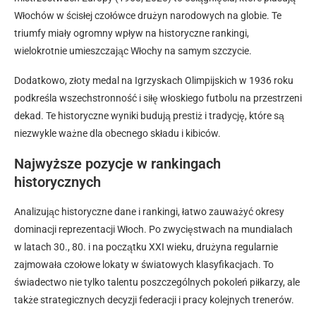
Włochów w ścisłej czołówce drużyn narodowych na globie. Te
triumfy miały ogromny wpływ na historyczne rankingi,
wielokrotnie umieszczając Włochy na samym szczycie.
Dodatkowo, złoty medal na Igrzyskach Olimpijskich w 1936 roku
podkreśla wszechstronność i siłę włoskiego futbolu na przestrzeni
dekad. Te historyczne wyniki budują prestiż i tradycję, które są
niezwykle ważne dla obecnego składu i kibiców.
Najwyższe pozycje w rankingach
historycznych
Analizując historyczne dane i rankingi, łatwo zauważyć okresy
dominacji reprezentacji Włoch. Po zwycięstwach na mundialach
w latach 30., 80. i na początku XXI wieku, drużyna regularnie
zajmowała czołowe lokaty w światowych klasyfikacjach. To
świadectwo nie tylko talentu poszczególnych pokoleń piłkarzy, ale
także strategicznych decyzji federacji i pracy kolejnych trenerów.