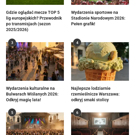
Gdzie oglądać mecze TOP 5
Wydarzenia sportowe na
lig europejskich? Przewodnik
Stadionie Narodowym 2026:
po transmisjach (sezon
Pełen grafik!
2025/2026)
3
4
Wydarzenia kulturalne na
Najlepsze lodziarnie
Bulwarach Wiślanych 2026:
rzemieślnicze Warszawa:
Odkryj magię lata!
odkryj smaki stolicy
5
6