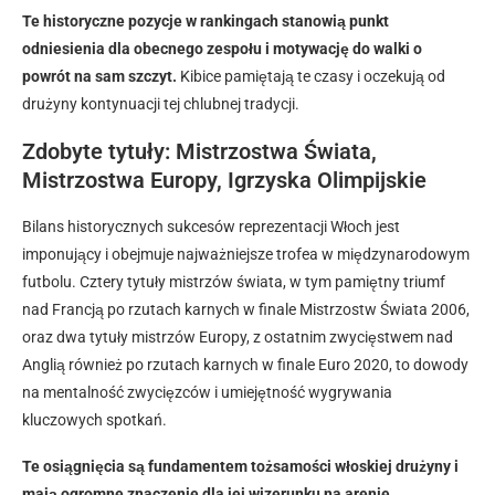
Te historyczne pozycje w rankingach stanowią punkt
odniesienia dla obecnego zespołu i motywację do walki o
powrót na sam szczyt.
Kibice pamiętają te czasy i oczekują od
drużyny kontynuacji tej chlubnej tradycji.
Zdobyte tytuły: Mistrzostwa Świata,
Mistrzostwa Europy, Igrzyska Olimpijskie
Bilans historycznych sukcesów reprezentacji Włoch jest
imponujący i obejmuje najważniejsze trofea w międzynarodowym
futbolu. Cztery tytuły mistrzów świata, w tym pamiętny triumf
nad Francją po rzutach karnych w finale Mistrzostw Świata 2006,
oraz dwa tytuły mistrzów Europy, z ostatnim zwycięstwem nad
Anglią również po rzutach karnych w finale Euro 2020, to dowody
na mentalność zwycięzców i umiejętność wygrywania
kluczowych spotkań.
Te osiągnięcia są fundamentem tożsamości włoskiej drużyny i
mają ogromne znaczenie dla jej wizerunku na arenie