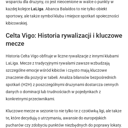
wsparciu dla drużyny, co jest nieocenione w walce o punkty w
każdej kolejce
LaLiga
. Abanca Balaídos to nie tylko obiekt
sportowy, ale także symbol klubu i miejsce spotkań społeczności
kibicowskiej.
Celta Vigo: Historia rywalizacji i kluczowe
mecze
Historia Celta Vigo obfituje w liczne rywalizacje z innymi klubami
LaLiga. Mecze z tradycyjnymi rywalami zawsze wzbudzają
szczególne emocje wśród kibiców i często mają kluczowe
znaczenie dla pozycji w tabeli. Analiza bilansów bezpośrednich
spotkań (H2H) z poszczególnymi drużynami dostarcza cennych
danych o dominacji lub trudnościach w pojedynkach z
konkretnymi przeciwnikami.
Kluczowe mecze w sezonie to nie tylko te z czołówką ligi, ale także
te, które decydują o utrzymaniu, awansie do europejskich
pucharów czy zdobyciu punktów niezbędnych do poprawy lokaty.