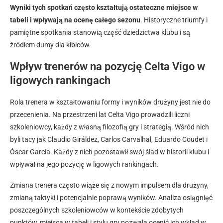
Wyniki tych spotkań często kształtują ostateczne miejsce w
tabeli i wpływają na ocenę całego sezonu
. Historyczne triumfy i
pamiętne spotkania stanowią część dziedzictwa klubu i są
źródłem dumy dla kibiców.
Wpływ trenerów na pozycję Celta Vigo w
ligowych rankingach
Rola trenera w kształtowaniu formy i wyników drużyny jest nie do
przecenienia. Na przestrzeni lat Celta Vigo prowadzili liczni
szkoleniowcy, każdy z własną filozofią gry i strategią. Wśród nich
byli tacy jak Claudio Giráldez, Carlos Carvalhal, Eduardo Coudet i
Óscar García. Każdy z nich pozostawił swój ślad w historii klubu i
wpływał na jego pozycję w ligowych rankingach.
Zmiana trenera często wiąże się z nowym impulsem dla drużyny,
zmianą taktyki i potencjalnie poprawą wyników. Analiza osiągnięć
poszczególnych szkoleniowców w kontekście zdobytych
punktów, miejsca w tabeli i stylu gry pozwala ocenić ich wkład w