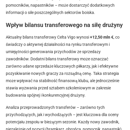
pomocników, napastników – może dostarczyć dodatkowych
informacji o sile poszczególnych sektorów boiska.
Wpływ bilansu transferowego na siłę drużyny
Aktualny bilans transferowy Celta Vigo wynosi
+12,50 mln €
, co
świadczy o aktywnej działalności na rynku transferowym i
umiejętności generowania przychodów ze sprzedaży
zawodników. Dodatni bilans transferowy może oznaczać
zarówno udane sprzedaże kluczowych piłkarzy, jak i efektywne
pozyskiwanie nowych graczy za rozsądną cenę. Taka strategia
może wpływać na stabilność finansową klubu, ale jednocześnie
stawia wyzwania przed sztabem szkoleniowym w zakresie
budowania spójnej i konkurencyjnej drużyny.
Analiza przeprowadzonych transferów – zarówno tych
przychodzących, jak i wychodzących – jest kluczowa dla oceny
potencjału zespołu w bieżącym sezonie. Każdy nowy zawodnik,
niezależnie od pozycji (bramkarz, obrońca, pomocnik, napastnik),