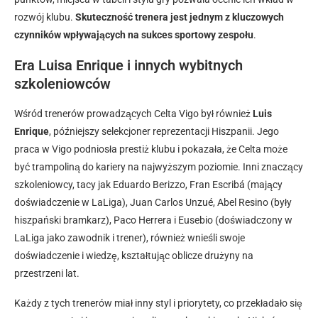
rozwój klubu.
Skuteczność trenera jest jednym z kluczowych
czynników wpływających na sukces sportowy zespołu
.
Era Luisa Enrique i innych wybitnych
szkoleniowców
Wśród trenerów prowadzących Celta Vigo był również
Luis
Enrique
, późniejszy selekcjoner reprezentacji Hiszpanii. Jego
praca w Vigo podniosła prestiż klubu i pokazała, że Celta może
być trampoliną do kariery na najwyższym poziomie. Inni znaczący
szkoleniowcy, tacy jak Eduardo Berizzo, Fran Escribá (mający
doświadczenie w LaLiga), Juan Carlos Unzué, Abel Resino (były
hiszpański bramkarz), Paco Herrera i Eusebio (doświadczony w
LaLiga jako zawodnik i trener), również wnieśli swoje
doświadczenie i wiedzę, kształtując oblicze drużyny na
przestrzeni lat.
Każdy z tych trenerów miał inny styl i priorytety, co przekładało się